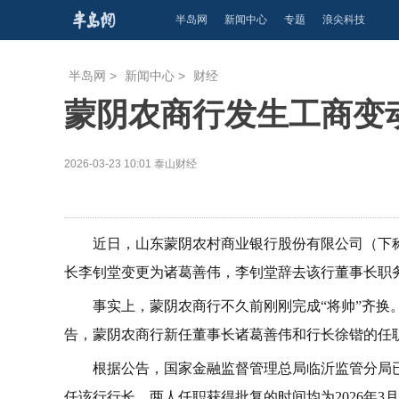
半岛网
新闻中心
专题
浪尖科技
半岛网
>
新闻中心
>
财经
蒙阴农商行发生工商变
2026-03-23 10:01
泰山财经
近日，山东蒙阴农村商业银行股份有限公司（下
长李钊堂变更为诸葛善伟，李钊堂辞去该行董事长职
事实上，蒙阴农商行不久前刚刚完成“将帅”齐换
告，蒙阴农商行新任董事长诸葛善伟和行长徐锴的任
根据公告，国家金融监督管理总局临沂监管分局
任该行行长。两人任职获得批复的时间均为2026年3月