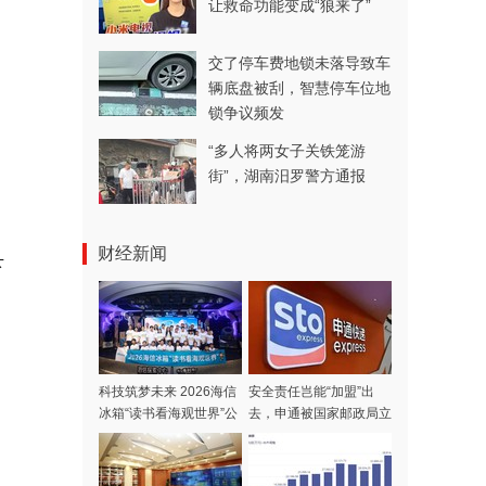
让救命功能变成“狼来了”
交了停车费地锁未落导致车
辆底盘被刮，智慧停车位地
锁争议频发
“多人将两女子关铁笼游
街”，湖南汨罗警方通报
财经新闻
下
科技筑梦未来 2026海信
安全责任岂能“加盟”出
冰箱“读书看海观世界”公
去，申通被国家邮政局立
益夏令营开营
案调查