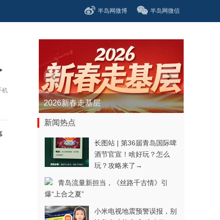
半岛网微博
半岛网微信
人
手机
青春逐梦正当时——聚焦2026年中...
新闻热点
事
长图站 | 第36届青岛国际啤
酒节官宣！啥好玩？怎么
玩？攻略来了→
青岛流量新担当，《丝路千古情》引
爆“上合之夏”
小米电视地震预警误报，别