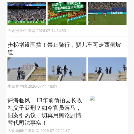
大众报业·半岛网 2026-07-14 14:50
步梯增设围挡！禁止骑行，婴儿车可走西侧坡
道
半岛客户端 2026-07-11 18:01
评海临风｜13年前偷拍县长收
礼父子获刑？如今官员落马，
旧案引热议，切莫用舆论剧情
替代司法事实！
大众新闻·半岛新闻 2026-07-07 22:37