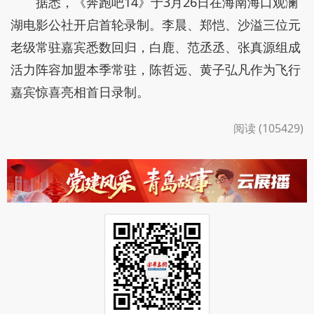
据悉，《奔跑吧14》于3月26日在海南海口观澜
湖电影公社开启首轮录制。李晨、郑恺、沙溢三位元
老级常驻嘉宾悉数回归，白鹿、范丞丞、张真源组成
活力阵容加盟本季常驻，陈哲远、黄子弘凡作为飞行
嘉宾惊喜亮相首日录制。
阅读 (105429)