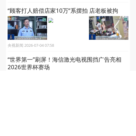
“顾客打人赔偿店家10万”系摆拍 店老板被拘
央视新闻 2026-07-04 07:58
“世界第一”刷屏！海信激光电视围挡广告亮相
2026世界杯赛场
大众报业·半岛网 2026-06-22 15:04
智能眼镜偷拍事件引热议！多
平台竟售卖“特殊”配件......
海报新闻 2026-06-16 16:59
苏州一男子往剩面汤中连加6勺
辣椒酱，被店家不打码曝光
陕视新闻综合 2026-05-27 15:29