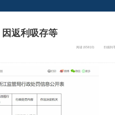
，因返利吸存等
阅读 (65810)
扫描到