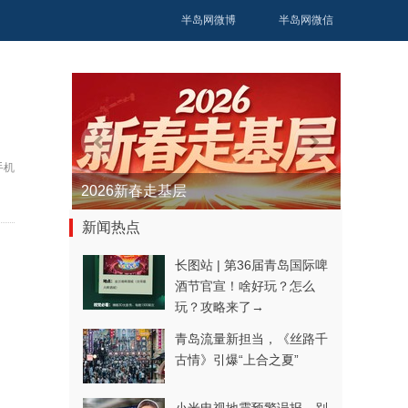
半岛网微博
半岛网微信
手机
青春逐梦正当时——聚焦2026年中...
新闻热点
长图站 | 第36届青岛国际啤
酒节官宣！啥好玩？怎么
玩？攻略来了→
青岛流量新担当，《丝路千
古情》引爆“上合之夏”