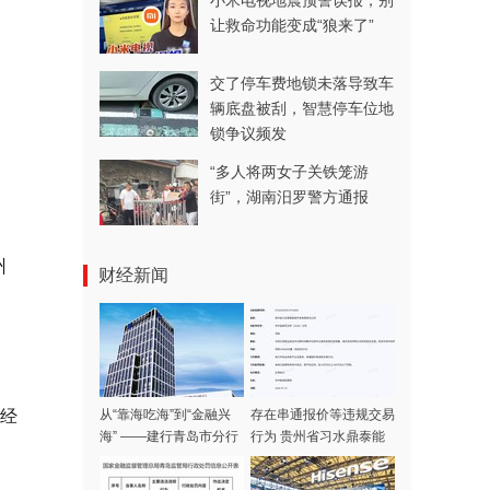
小米电视地震预警误报，别
让救命功能变成“狼来了”
交了停车费地锁未落导致车
辆底盘被刮，智慧停车位地
锁争议频发
“多人将两女子关铁笼游
街”，湖南汨罗警方通报
州
财经新闻
财经
从“靠海吃海”到“金融兴
存在串通报价等违规交易
海” ——建行青岛市分行
行为 贵州省习水鼎泰能
蓝色金融服务海洋经济高
源开发有限责任公司被罚
质量发展
55万元