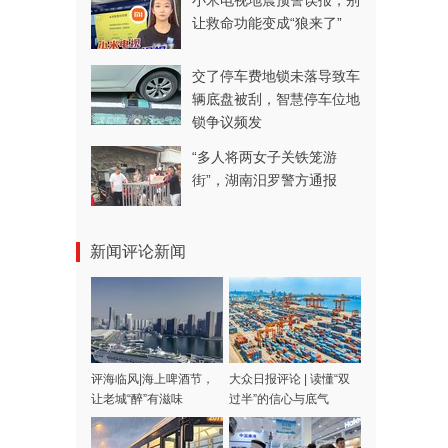
小米电视地震预警误报，别
让救命功能变成“狼来了”
交了停车费地锁未落导致车
辆底盘被刮，智慧停车位地
锁争议频发
“多人将两女子关铁笼游
街”，湖南汨罗警方通报
新闻评论新闻
评海临风|海上啤酒节，
大众日报评论 | 读懂“双
让老城“醉”有滋味
过半”的信心与底气