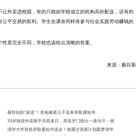
不让外卖进校园，有的只能由学校成立的机构高价配送，还有的
有公平交易的权利。学生在课余同样有参与社会实践劳动赚钱的
个性质完全不同，学校也该给出清晰的答案。
来源：极目新
最特别的“派送”！老爸瞒着儿子送来录取通知书
33岁独居外卖骑手失联多日，房东开门惊出一身冷汗：倒在地上不知躺了多久
清华大学首批录取通知书送达！他通过强基计划圆梦清华，不仅学习优秀还多才多艺