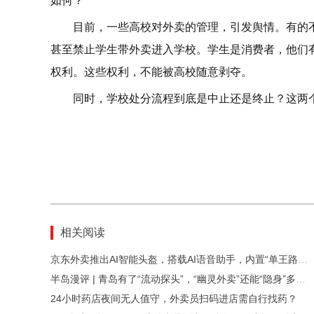
如何？
目前，一些高校对外卖的管理，引发舆情。有的
甚至禁止学生带外卖进入学校。学生是消费者，他们
权利。这些权利，不能被高校随意剥夺。
同时，学校处分流程到底是中止还是终止？这两
相关阅读
京东外卖推出AI智能头盔，搭载AI语音助手，内置“单王路线”，将免费发放给全职骑手
半岛漫评 | 青岛有了“流动探头”，“幽灵外卖”还能“隐身”多久？
24小时药店夜间无人值守，外卖员扫码进店需自行找药？