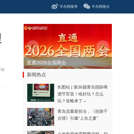
半岛网微博
半岛网微信
理
2026新春走基层
手机
新闻热点
长图站 | 第36届青岛国际啤
酒节官宣！啥好玩？怎么
玩？攻略来了→
青岛流量新担当，《丝路千
古情》引爆“上合之夏”