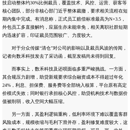
技启动整体约30%比例裁员，覆盖技术、风控、运营、获客等
核心团队，部分非核心部门近乎整体裁撤，要求相关流程在短
期内集中完成。有消息称，正式员工赔偿标准最高为N+3.5，
外包员工多直接解约，应届生亦未能幸免，相关离职社群短期
内迅速扩容，印证裁员范围较广、力度较大。
对于分众传媒“清仓”对公司的影响以及裁员风波的传闻，
记者向数禾科技发去了采访函，截至发稿尚未得到回复。
而事实上，数禾科技及还呗面临多重严峻挑战。一方面，
其合规压力剧增，助贷新规要求综合融资成本不得超过年化
24%，利息、担保费、服务费等全部纳入核算，平台原有高定
价模式失效；同时银行承担核心风控，助贷机构技术与数据价
值被削弱，收入空间大幅压缩。
另一方面，其盈利逻辑重构，低利率环境下难以覆盖客群
风险成本，规模收缩与毛利下滑并存，盈利修复难度较大，这