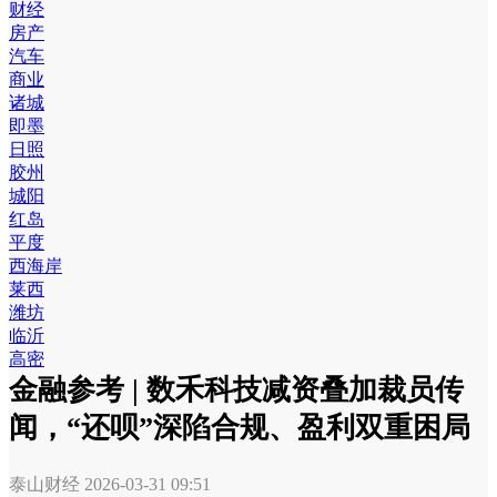
财经
房产
汽车
商业
诸城
即墨
日照
胶州
城阳
红岛
平度
西海岸
莱西
潍坊
临沂
高密
金融参考 | 数禾科技减资叠加裁员传
闻，“还呗”深陷合规、盈利双重困局
泰山财经
2026-03-31 09:51