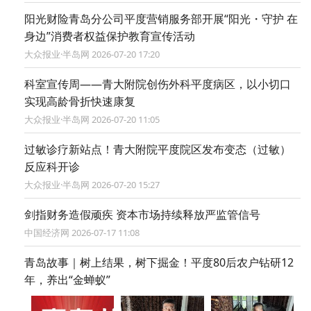
阳光财险青岛分公司平度营销服务部开展“阳光・守护 在
身边”消费者权益保护教育宣传活动
大众报业·半岛网 2026-07-20 17:20
科室宣传周——青大附院创伤外科平度病区，以小切口
实现高龄骨折快速康复
大众报业·半岛网 2026-07-20 11:05
过敏诊疗新站点！青大附院平度院区发布变态（过敏）
反应科开诊
大众报业·半岛网 2026-07-20 15:27
剑指财务造假顽疾 资本市场持续释放严监管信号
中国经济网 2026-07-17 11:08
青岛故事｜树上结果，树下掘金！平度80后农户钻研12
年，养出“金蝉蚁”