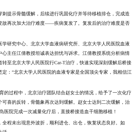
穿刺提示骨髓缓解，后续进行巩固化疗并等待移植排仓，完成造
变故再次加大治疗难度——疾病复发了。复发后的治疗难度是否
医学研究中心、北京大学血液病研究所、北京大学人民医院血液
中心主任江倩教授坦诚表达担忧与诉求。江倩教授系统分析病情
转至北京大学人民医院行Car-T治疗，快速实现深刻缓解后桥接
坚定：“北京大学人民医院的血液专家是全国顶尖专家，我相信江
待培育的过程中，北京治疗团队结合赵女士的情况，给予了一次化疗
个可喜的反转，骨髓象再次达到缓解。赵女士达到二次缓解，治
在青岛医院完成一次减量化疗后，直接桥接造血干细胞移植！
，全程未出现意外波折，顺利进仓、出仓，恢复状态良好。如