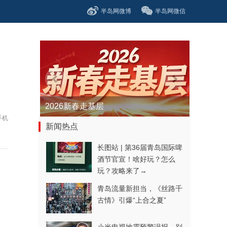
半岛网微博
半岛网微信
白
青春逐梦正当时——聚焦2026年中...
手机
新闻热点
长图站 | 第36届青岛国际啤
酒节官宣！啥好玩？怎么
玩？攻略来了→
青岛流量新担当，《丝路千
古情》引爆“上合之夏”