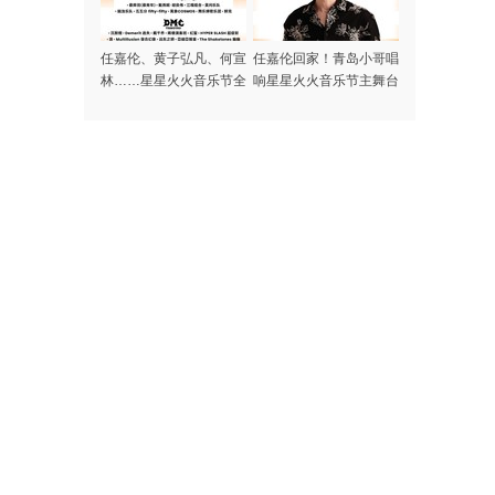
任嘉伦、黄子弘凡、何宣
任嘉伦回家！青岛小哥唱
林……星星火火音乐节全
响星星火火音乐节主舞台
阵容集结完毕，本周末青
岛高新区火热开唱