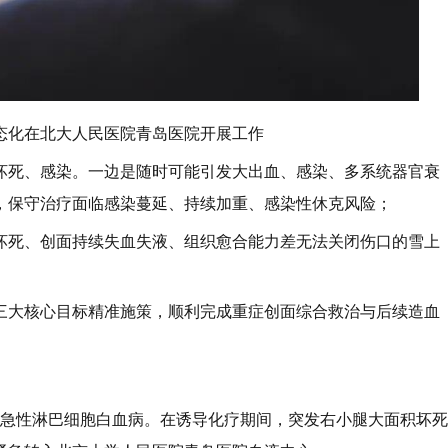
态化在北大人民医院青岛医院开展工作
坏死、感染。一边是随时可能引发大出血、感染、多系统器官衰
，保守治疗面临感染蔓延、持续加重、感染性休克风险；
坏死、创面持续失血失液、组织愈合能力差无法关闭伤口的雪上
三大核心目标精准施策，顺利完成重症创面综合救治与后续造血
确诊急性淋巴细胞白血病。在诱导化疗期间，突发右小腿大面积坏死