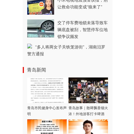
小米电视地震预警误报，别
让救命功能变成“狼来了”
交了停车费地锁未落导致车
辆底盘被刮，智慧停车位地
锁争议频发
“多人将两女子关铁笼游街”，湖南汨罗
警方通报
青岛新闻
青岛市民健身中心发布声
青岛故事｜散啤飘香烟火
明
浓！外地游客打卡啤酒
屋，一场生日邂逅暖心合
唱