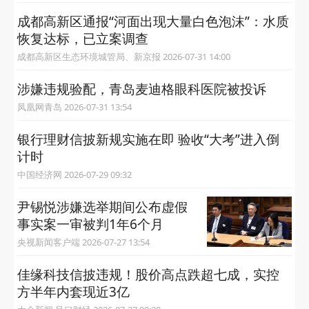
成都高新区通报“河面出现大量白色泡沫”：水质
恢复达标，已立案调查
成都高新区生态环境城管局、新京报 2026-07-31 14:00
涉嫌违规验配，青岛麦迪格眼科医院被投诉
凤凰网青岛 2026-07-31 13:54
银行理财信披新规实施在即 验收“大考”进入倒
计时
中国经济网 2026-07-29 09:32
尹锡悦涉嫌选举期间公布虚假
事实案一审被判1年6个月
央视新闻客户端 2026-07-27 13:54
佳缘科技信披违规！股价高点跌超七成，实控
方半年内套现近3亿