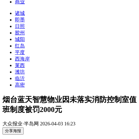
商业
诸城
即墨
日照
胶州
城阳
红岛
平度
西海岸
莱西
潍坊
临沂
高密
烟台蓝天智慧物业因未落实消防控制室值
班制度被罚2000元
大众报业·半岛网
2026-04-03 16:23
分享海报