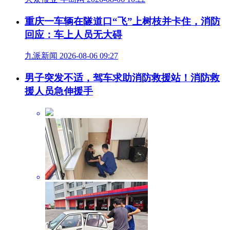
重庆一车辆在隧道口“飞”上树枝并卡住，消防
回应：车上人员无大碍
九派新闻 2026-08-06 09:27
男子突发不适，驾车求助消防救援站！消防救
援人员急伸援手