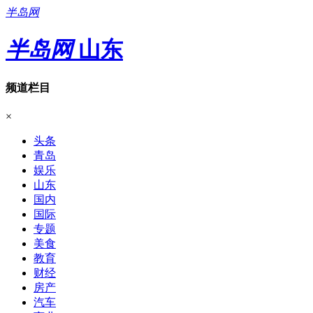
半岛网
半岛网
山东
频道栏目
×
头条
青岛
娱乐
山东
国内
国际
专题
美食
教育
财经
房产
汽车