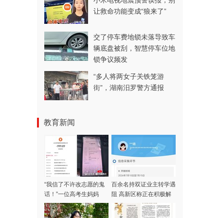
小米电视地震预警误报，别
让救命功能变成“狼来了”
交了停车费地锁未落导致车
辆底盘被刮，智慧停车位地
锁争议频发
“多人将两女子关铁笼游
街”，湖南汨罗警方通报
教育新闻
“我信了不许改志愿的鬼
百余名持双证业主转学遇
话！”一位高考生妈妈
阻 高新区称正在积极解
被“公办保录”设局
决