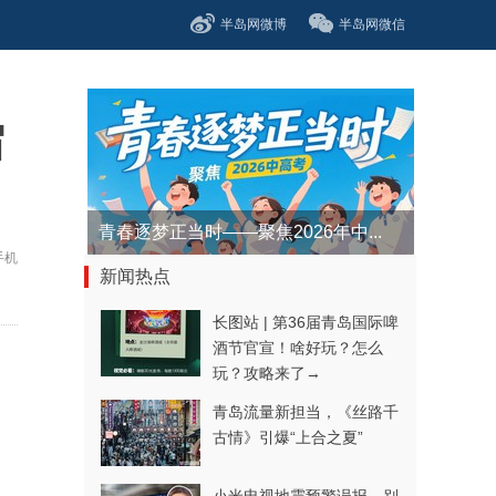
半岛网微博
半岛网微信
宿
青春逐梦正当时——聚焦2026年中...
手机
新闻热点
长图站 | 第36届青岛国际啤
酒节官宣！啥好玩？怎么
玩？攻略来了→
青岛流量新担当，《丝路千
古情》引爆“上合之夏”