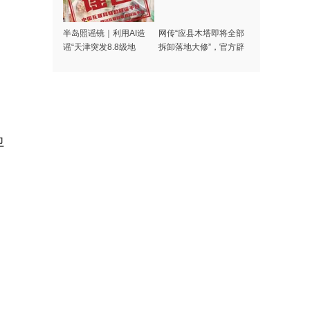
半岛照谣镜｜利用AI造
网传“应县木塔即将全部
谣“天津突发8.8级地
拆卸落地大修”，官方辟
震”者被处罚
谣
卫