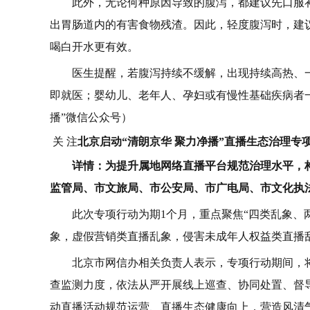
此外，无论何种原因导致的腹泻，都建议先口服
出胃肠道内的有害食物残渣。因此，轻度腹泻时，建
喝白开水更有效。
医生提醒，若腹泻持续不缓解，出现持续高热、
即就医；婴幼儿、老年人、孕妇或有慢性基础疾病者
播”微信公众号）
关 注
北京启动“清朗京华 聚力净播”直播生态治理专
详情：为提升属地网络直播平台规范治理水平，
监管局、市文旅局、市公安局、市广电局、市文化执法
此次专项行动为期1个月，重点聚焦“四类乱象、
象，虚假营销类直播乱象，侵害未成年人权益类直播
北京市网信办相关负责人表示，专项行动期间，
查监测力度，依法从严开展线上巡查、协同处置、督
动直播活动规范运营、直播生态健康向上，营造风清