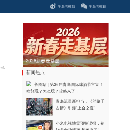
半岛网微博
半岛网微信
青春逐梦正当时——聚焦2026年中...
手机
新闻热点
长图站 | 第36届青岛国际啤酒节官宣！
啥好玩？怎么玩？攻略来了→
青岛流量新担当，《丝路千
古情》引爆“上合之夏”
小米电视地震预警误报，别