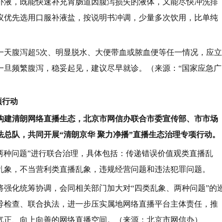
补液，既能快速补充胃肠道因腹泻损失的液体，又能尽快冲洗排
议优先选用口服补液盐，按说明书冲调，少量多次饮用，比单纯
一天腹泻超5次、明显脱水、大便带血或脓血便等任一情况，应立
一旦频繁腹泻，稳妥起见，建议尽早就诊。（来源：“国家应急广
项行动
构建清朗网络直播生态，北京市网信办联合市委宣传部、市市场
总队，共同开展“清朗京华 聚力净播”直播生态治理专项行动。
两种问题”进行联合治理，具体包括：传递错误价值观类直播乱
乱象，不当营利类直播乱象，违规经营问题和违法犯罪问题。
将强化统筹协调，会同相关部门加大对“四类乱象、两种问题”的
导检查、联合执法，进一步压实属地网络直播平台主体责任，推
气正、向上向善的网络直播空间。（来源：北京市网信办）