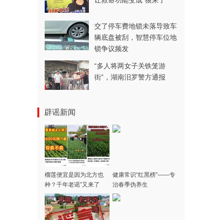
让救命功能变成“狼来了”
交了停车费地锁未落导致车
辆底盘被刮，智慧停车位地
锁争议频发
“多人将两女子关铁笼游
街”，湖南汨罗警方通报
辟谣新闻
榴莲便宜是因为北方也
健康常识“红黑榜”——专
种？千年老谣”又来了
治春季伪养生