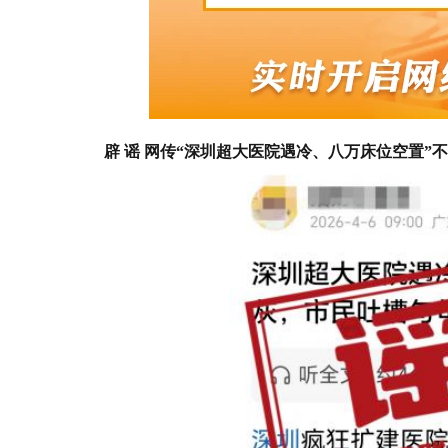
辟 谣 网传“深圳超大医院遇冷、八万床位空置”