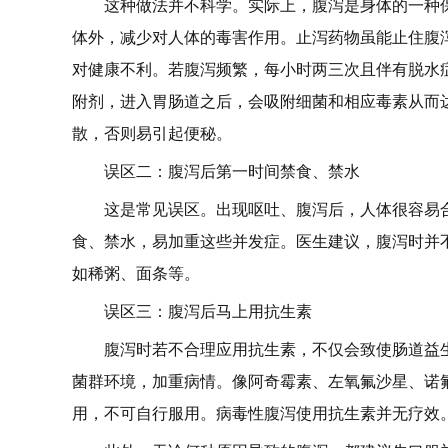
这种做法并不科学。实际上，腹泻是身体的一种
体外，减少对人体的毒害作用。止泻药物虽能止住腹
对健康不利。若腹泻频繁，每小时两三次且伴有脱水
附剂，进入胃肠道之后，会吸附细菌和相应毒素从而
散，否则易引起便秘。
误区二：腹泻后第一时间禁食、禁水
这是常见误区。出现呕吐、腹泻后，人体很容易
食、禁水，易加重这些并发症。医生建议，腹泻时并
如稀粥、面条等。
误区三：腹泻后马上用抗生素
腹泻时若不合理应用抗生素，不仅会致使肠道益
菌群环境，加重病情。像阿奇霉素、左氧氟沙星、诺
用，不可自行服用。病毒性腹泻使用抗生素并无疗效