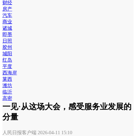
财经
房产
汽车
商业
诸城
即墨
日照
胶州
城阳
红岛
平度
西海岸
莱西
潍坊
临沂
高密
一见·从这场大会，感受服务业发展的
分量
人民日报客户端
2026-04-11 15:10