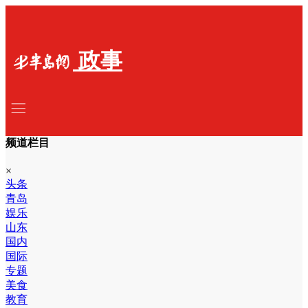
政事
频道栏目
×
头条
青岛
娱乐
山东
国内
国际
专题
美食
教育