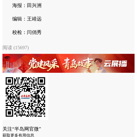
海报：田兴洲
编辑：王靖远
校检：闫俏秀
阅读 (15697)
关注“半岛网官微”
获取更多有用信息