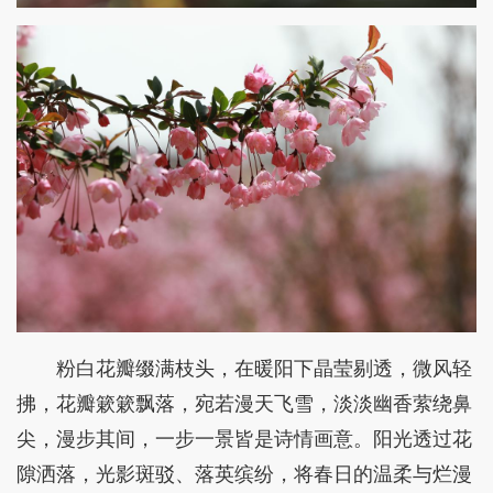
粉白花瓣缀满枝头，在暖阳下晶莹剔透，微风轻
拂，花瓣簌簌飘落，宛若漫天飞雪，淡淡幽香萦绕鼻
尖，漫步其间，一步一景皆是诗情画意。阳光透过花
隙洒落，光影斑驳、落英缤纷，将春日的温柔与烂漫