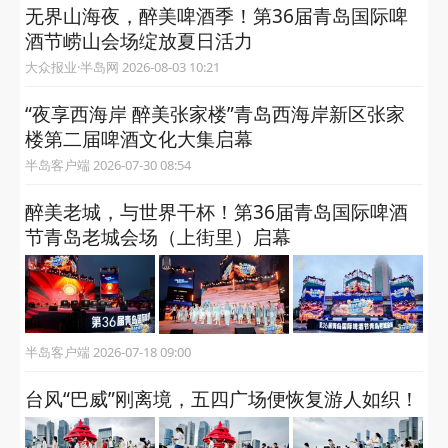
获取更多有用信息
相关推荐
礼遇机场，醉美相逢！“大V沙龙”走进青岛国际
机场
大众报业·半岛网 2026-08-07 09:18
无界山海夜，醉美啤酒季！第36届青岛国际啤
酒节崂山会场绽放夏日活力
大众报业·半岛网 2026-08-03 10:21
“夜享西海岸 醉美张家楼”青岛西海岸新区张家
楼第二届啤酒文化大集启幕
半岛客户端 2026-07-30 08:54