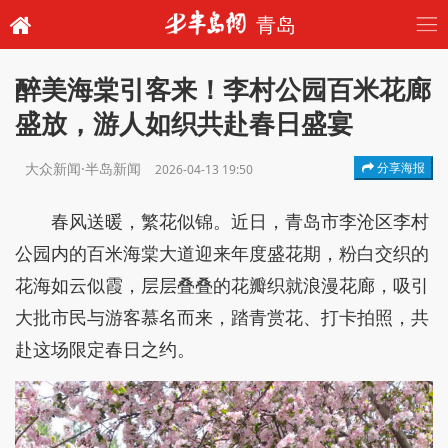
青岛
醉美海棠引客来！李村公园百米花廊
盛放，游人如织共赴春日盛宴
大众新闻·半岛新闻
分享海报
2026-04-13 19:50
春风送暖，繁花似锦。近日，青岛市李沧区李村
公园内的百米海棠大道迎来年度盛花期，粉白交织的
花海如云似霞，层层叠叠的花瓣织就浪漫花廊，吸引
大批市民与游客慕名而来，踏青赏花、打卡拍照，共
赴这场限定春日之约。