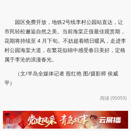
花海之中，欢声笑语与花香交织，构成一幅鲜活
生动的春日游园图，成为青岛城区最具人气的网红打
卡地之一。
作为李沧区春日赏花的标志性景观，李村公园海
棠大道以绝佳的生态景致与便捷的区位优势，成为市
民家门口的 “诗与远方”。
园区免费开放，地铁2号线李村公园站直达，让
市民轻松邂逅自然之美。当前海棠正值最佳观赏期，
花期将持续至 4 月下旬。不妨趁着晴日暖风，走进李
村公园海棠大道，在繁花似锦中感受春日美好，定格