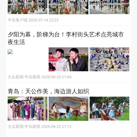
醉美老城，与世界干杯！第36届青岛国际啤酒
节青岛老城会场（上街里）启幕
半岛客户端 2026-07-18 09:00
台风“巴威”刚离境，五四广场便恢复游人如织！
半岛客户端 2026-07-14 22:23
夕阳为幕，阶梯为台！李村街头艺术点亮城市
夜生活