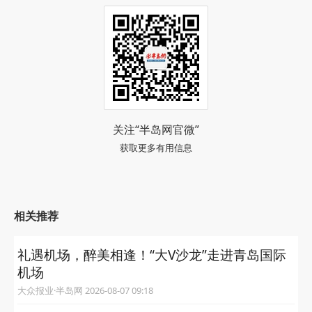
属于李沧的浪漫春光。
（文/半岛全媒体记者 殷红艳 图/摄影师 侯威
平）
阅读 (95093)
关注“半岛网官微”