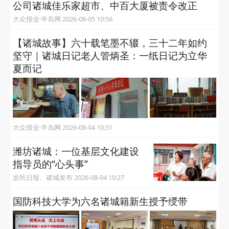
公司诸城佳乐家超市、中百大厦被责令改正
大众报业·半岛网 2026-08-05 10:56
【诸城故事】六十载笔墨不辍，三十二年如约
坚守｜诸城日记老人管炳圣：一纸日记为立华
夏而记
大众报业·半岛网 2026-08-04 10:31
潍坊诸城：一位基层文化建设
指导员的“心头事”
农民日报、诸城发布 2026-08-04 10:27
国防科技大学为六名诸城籍新生授予绶带