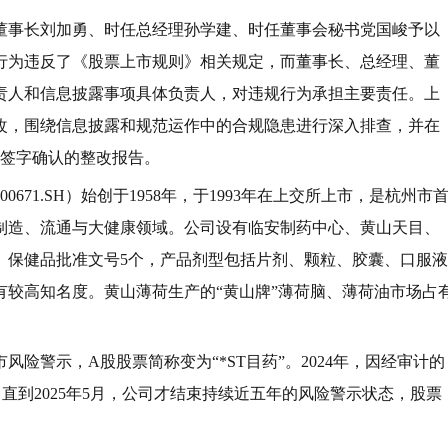
董事长刘加勇、时任总经理孙学建、时任董事会秘书党国峻予以
行为违反了《股票上市规则》相关规定，而董事长、总经理、董
责人和信息披露事项具体负责人，对违规行为承担主要责任。上
改，围绕信息披露和规范运作中的合规隐患进行深入排查，并在
员签字确认的整改报告。
71.SH）始创于1958年，于1993年在上交所上市，是杭州市
制造、流通与大健康领域。公司设有临安制药中心、黄山天目、
、保健品批准文号5个，产品剂型包括片剂、颗粒、胶囊、口服液
较高知名度。黄山薄荷生产的“黄山牌”薄荷脑、薄荷油市场占
风险警示，A股股票简称变为“*ST目药”。2024年，因经审计的
”。直到2025年5月，公司才结束持续近五年的风险警示状态，股票