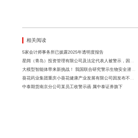
相关阅读
5家会计师事务所已披露2025年透明度报告
星阔（青岛）投资管理有限公司及法定代表人被警示，因未经投资者同意、代投资者签署基金补充协议等
大模型智能体带来新挑战！ 我国联合研究警示生物安全潜在风险
葵花药业集团重庆小葵花健康产业发展有限公司因发布不实广告被罚
中泰期货南京分公司某员工收警示函 属中泰证券旗下