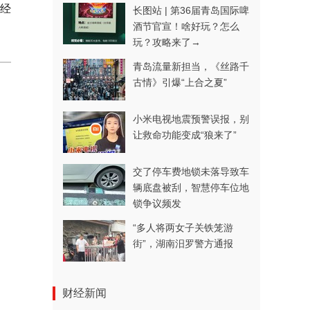
财经
长图站 | 第36届青岛国际啤
酒节官宣！啥好玩？怎么
玩？攻略来了→
青岛流量新担当，《丝路千
古情》引爆“上合之夏”
小米电视地震预警误报，别
让救命功能变成“狼来了”
交了停车费地锁未落导致车
辆底盘被刮，智慧停车位地
锁争议频发
“多人将两女子关铁笼游
街”，湖南汨罗警方通报
财经新闻