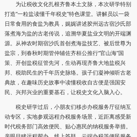
为让税收文化扎根齐鲁本土文脉，本次研学特别
打造“一粒盐读懂千年税史”特色课堂。讲解员以一袋
日常食用的食盐为教具，娓娓讲述胶州远古宿沙氏部
落煮海为盐的古老传说，追溯华夏盐业文明的开端渊
源。从神农时期宿沙氏首创煮海盐技艺、被后世尊为
盐宗，到春秋时期管仲辅佐齐桓公推行“官山海”国
策、开创盐税征管先河，生动再现齐鲁大地盐税兴
邦、税助民生的千年历史脉络。孩子们凝神倾听古老
典故，在趣味历史故事中读懂税收自古便是强国安
民、兴邦兴业的重要基石，让税史文化入脑入心。
税史研学过后，小朋友们移步办税服务厅征纳互
动专区，实地参观远程办税服务场景，近距离感受新
时代税务部门高效便民、贴心惠民的纳税服务举措。
亲眼目睹远程帮办、线上答疑、云端办税等便民服务