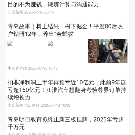
目的不为赚钱，锻炼计算与沟通能力
九派新闻 2026-07-16 08:40
青岛故事｜树上结果，树下掘金！平度80后农
户钻研12年，养出“金蝉蚁”
半岛客户端 2026-07-13 16:48
扣非净利润上半年再预亏近10亿元，此前9年连
亏超160亿元！江淮汽车想翻身考验尊界订单持
续增长力
大众新闻·风口财经 2026-07-13 10:08
青岛明日教育拟终止新三板挂牌，2025年亏超
千万元
大众报业·半岛网 2026-07-09 18:29