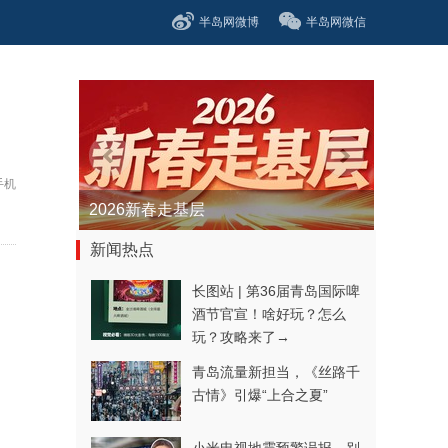
半岛网微博
半岛网微信
手机
青春逐梦正当时——聚焦2026年中...
新闻热点
长图站 | 第36届青岛国际啤
酒节官宣！啥好玩？怎么
玩？攻略来了→
青岛流量新担当，《丝路千
古情》引爆“上合之夏”