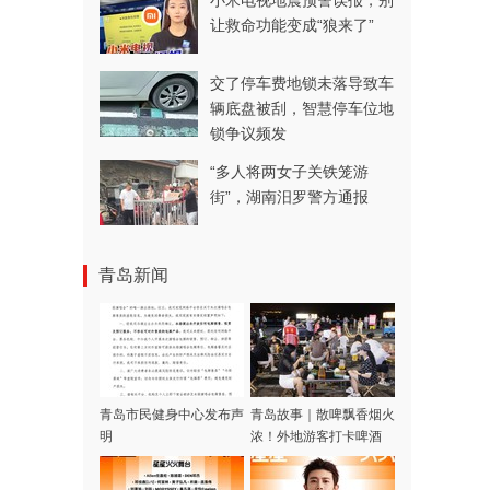
小米电视地震预警误报，别
让救命功能变成“狼来了”
交了停车费地锁未落导致车
辆底盘被刮，智慧停车位地
锁争议频发
“多人将两女子关铁笼游
街”，湖南汨罗警方通报
青岛新闻
青岛市民健身中心发布声
青岛故事｜散啤飘香烟火
明
浓！外地游客打卡啤酒
屋，一场生日邂逅暖心合
唱