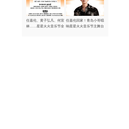
任嘉伦、黄子弘凡、何宣
任嘉伦回家！青岛小哥唱
林……星星火火音乐节全
响星星火火音乐节主舞台
阵容集结完毕，本周末青
岛高新区火热开唱