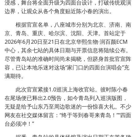
浸感，舞台将全面升级为四面台设计，打破传统观演
边界，让观众从各个角度贴近陈小春的演出。
根据官宣名单，八座城市分别为北京、济南、南
京、青岛、重庆、哈尔滨、沈阳、天津。首站定于
2026年6月20日至21日在北京华熙生物·润百颜ECM
中心，其余七站的具体日期与开票信息将陆续公布。
尽管青岛站的准确时间尚未揭晓，但跻身首批官宣阵
容，已让本地乐迷对这场“家门口的四面台演唱会”充
满期待。
此次官宣紧接1.0巡演上海收官站。彼时陈小春
在尾场便已释出2.0预告，如今青岛列入巡演版图，
无疑是给予山东乃至周边歌迷的一份惊喜大礼。不少
网友在社交媒体留言：“终于等到春哥来青岛！”“四面
台必须冲！”