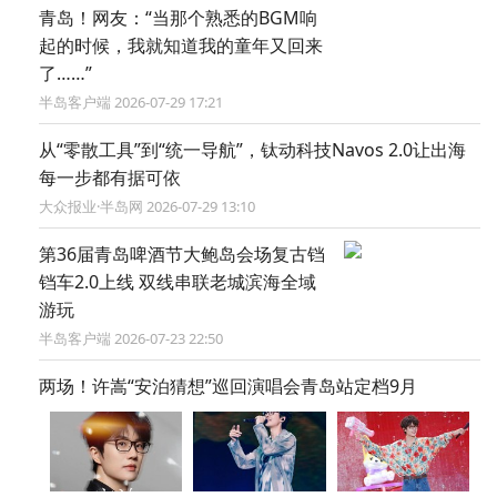
青岛！网友：“当那个熟悉的BGM响
起的时候，我就知道我的童年又回来
了……”
半岛客户端 2026-07-29 17:21
从“零散工具”到“统一导航”，钛动科技Navos 2.0让出海
每一步都有据可依
大众报业·半岛网 2026-07-29 13:10
第36届青岛啤酒节大鲍岛会场复古铛
铛车2.0上线 双线串联老城滨海全域
游玩
半岛客户端 2026-07-23 22:50
两场！许嵩“安泊猜想”巡回演唱会青岛站定档9月