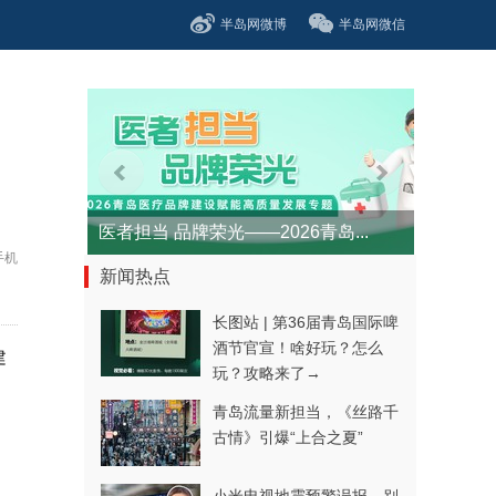
半岛网微博
半岛网微信
医者担当 品牌荣光——2026青岛...
手机
新闻热点
长图站 | 第36届青岛国际啤
酒节官宣！啥好玩？怎么
建
玩？攻略来了→
青岛流量新担当，《丝路千
古情》引爆“上合之夏”