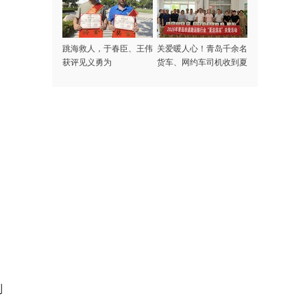
跳海救人，于春臣、王伟
关爱暖人心！青岛千余名
获评见义勇为
货车、网约车司机收到夏
日专属清凉礼包
制