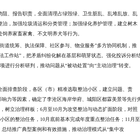
劝阻、报告职责，全面清理占绿毁绿、卫生脏乱、乱堆乱放、乱
整治，加强垃圾清运和分类管理；加强绿化养护管理，建立树木
处饲养家畜家禽、不文明养犬等行为。
“街道统筹、执法保障、社区参与、物业服务”多方协同机制，推
执法工作站”，把矛盾纠纷化解在基层和萌芽状态。强化投诉分析
事项进行分析研判，推动问题从“被动处置”向“主动治理”转变。
与全面排查阶段，各区（市）精准选取整治小区，建立问题、责
影响力等因素，确定了李沧区海岸华府、城阳区都霖美景等先行
升，树立治理样板；6月至10月为攻坚整治与动态扩面阶段，对照
个小区的整治任务，10月底前基本完成年度重点整治任务；11月至
”，总结推广典型案例和有效措施，推动治理模式从“集中攻