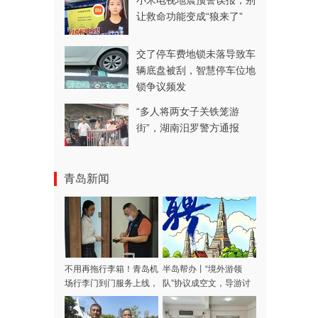
小米电视地震预警误报，别
让救命功能变成“狼来了”
交了停车费地锁未落导致车
辆底盘被刮，智慧停车位地
锁争议频发
“多人将两女子关铁笼游
街”，湖南汨罗警方通报
青岛新闻
不用再拖行李箱！青岛机
半岛帮办丨“境外游领
场行李门到门服务上线，
队”协议成空文，导游讨
涵盖31家航司，青岛潍
费多日不成！记者采访当
坊多区市可用
天，款项连夜退回