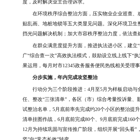
度，及时解决业主合理诉求。
在环境秩序综合整治方面，压实物业企业巡查、
贴乱画、地桩地锁等五大类显见问题。深化环境卫生
挡光问题解决机制；加大市容秩序整治力度，依法查
在群众满意度提升方面，推进执法进小区，建立
广“综合查一次”高效执法模式，鼓励设立线上线下“
果运用，每月对市12345政务服务便民热线相关受理
分步实施，年内完成攻坚整治
行动分为三个阶段推进：4月至5月为样板启动
任、整改“三张清单”，各区（市）综合考量投诉量、
试整治名单，5月底前率先完成约20个小区的整治提
清单挂图作战，6月底前完成80个、9月底前完成160
12月为持续巩固与宣传推广阶段，组织开展“回头看
坚”向“常态长效”转变。