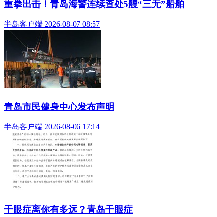
青岛马拉松组委会也借此机会，向所有参赛选手发出郑重
提醒：马拉松是一项挑战自我、突破极限的运动，但更是一项
需要敬畏生命、量力而行的运动。平安，永远比成绩重要。
在那一场四月的奔跑中，张纯全和沈金秋没有冲过终点
线。但他们转身的方向，却指向了另一条终点——医者仁心，
是人性最温暖的归途。他们没有赢得比赛，却赢得了比奖牌更
珍贵的东西：一个陌生人的生命，以及一座城市的敬意。
(半岛全媒体记者 王悦）
阅读 (27254)