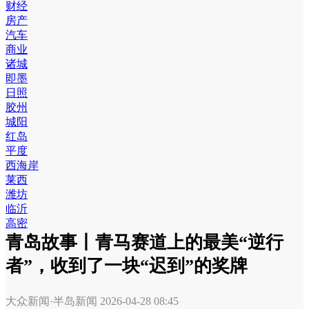
财经
房产
汽车
商业
诸城
即墨
日照
胶州
城阳
红岛
平度
西海岸
莱西
潍坊
临沂
高密
青岛故事丨青马赛道上的最美“逆行
者”，收到了一块“迟到”的奖牌
大众新闻·半岛新闻
2026-04-28 08:45