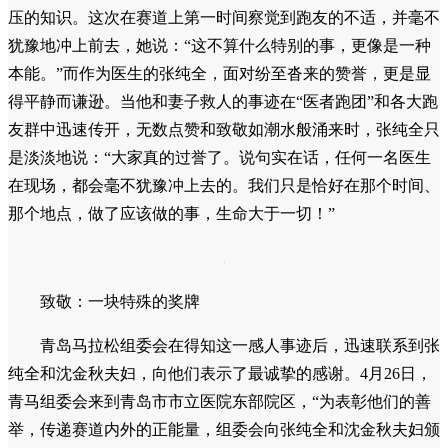
做了心电图检查，排除了急性心肌梗死的可能。“看到心电图
不是心梗，我松了一口气。”张纯全说。
然而，危险并未完全解除。他随即考虑是否因体温过高引
发中暑，又立即采取了进一步的降温措施。从赛道到医院的一
路上，患者的生命体征在张纯全和急救人员的共同守护下，始
终保持着稳定。
抵达医院后，经过一系列细致的检查，病因终于水落石出
——横纹肌溶解症，这是一种因运动过量导致肌肉细胞受损、
内容物释放入血的应激反应。急救医生迅速为患者进行大量补
液，防止出现更严重的脏器损伤。张纯全和沈金秋并没有就此
离开。他们一直守在医院里，陪伴在患者身边，直到当天下午
六点复查结束，确认患者症状已明显好转，病情稳定，才悄然
离去。