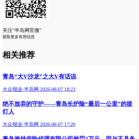
救护证书，平日里经常给跑团的伙伴们讲解心肺复苏和胸外按
压的知识。这次在赛道上第一时间察觉到跑友的不适，并毫不
犹豫地冲上前去，她说：“这不算什么特别的事，更像是一种
本能。”而作为医生的张纯全，面对纷至沓来的赞誉，更是显
得平静而谦逊。当他和妻子救人的事迹在“医者跑团”和各大跑
友群中迅速传开，无数点赞和致敬如潮水般涌来时，张纯全只
是淡淡地说：“大家真的过誉了。说句实在话，任何一名医生
在现场，都会毫不犹豫冲上去的。我们只是恰好在那个时间、
那个地点，做了应该做的事，生命大于一切！”
致敬：一块特殊的奖牌
青岛马拉松组委会在得知这一感人事迹后，迅速联系到张
纯全和沈金秋夫妇，向他们表示了最诚挚的感谢。4月26日，
青马组委会来到青岛市市立医院东部院区，“为表彰他们的善