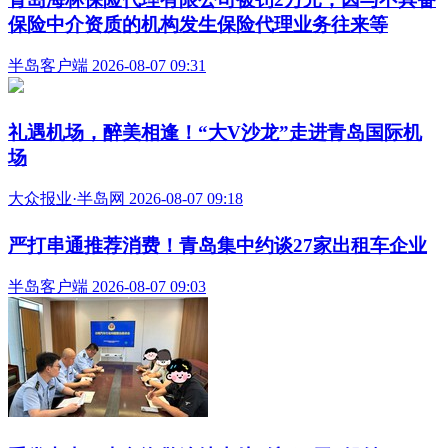
举，传递赛道内外的正能量，组委会向张纯全和沈金秋夫妇颁
发感谢状和完赛礼包，同时赠予两人次年青岛马拉松的2027年
的参赛名额，以此弥补他们今年未能完赛的遗憾。”青马爱跑
体育文化有限公司赛事开发战略合作副总经理刘守涛在采访中
说道。
张纯全和沈金秋，感谢组委会，夫妇俩表示，由组委会颁
发的纪念奖牌，是他们人生中最有意义的奖牌。同时，从心内
科医生的专业角度出发，张纯全也为广大跑者给出了诚恳的建
议。他认为，马拉松严格意义上属于极限运动，对人体机能是
极大的考验。平时锻炼不足或存在基础疾病的人群，尤其需要
谨慎对待。有冠心病、高血压等基础疾病的跑者，在参赛前最
好能去医院心内科做一次运动平板实验，或者进行心肺功能测
试。张纯全说，“确保自己能够健康、顺利地完成比赛，才是
对生命负责，也是对马拉松精神的尊重。”