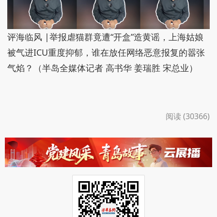
评海临风 |举报虐猫群竟遭“开盒”造黄谣，上海姑娘
被气进ICU重度抑郁，谁在放任网络恶意报复的嚣张
气焰？（半岛全媒体记者 高书华 姜瑞胜 宋总业）
阅读 (30366)