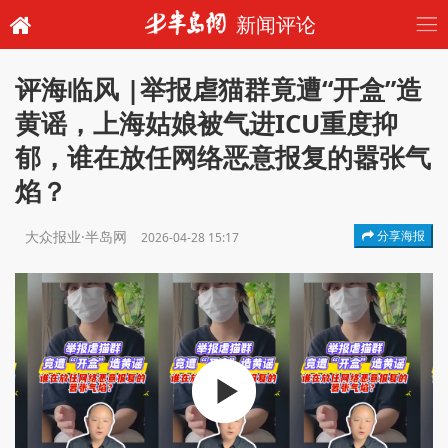
新闻评论
评海临风 |举报虐猫群竟遭“开盒”造
黄谣，上海姑娘被气进ICU重度抑
郁，谁在放任网络恶意报复的嚣张气
焰？
大众报业·半岛网
分享海报
2026-04-28 15:17