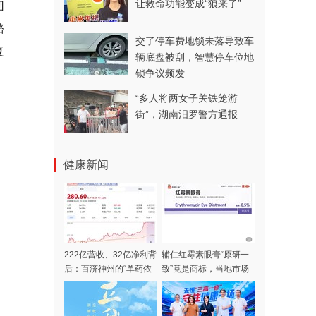
让救命功能变成“狼来了”
团
骼
交了停车费地锁未落导致车
复
辆底盘被刮，智慧停车位地
锁争议频发
“多人将两女子关铁笼游
街”，湖南汨罗警方通报
健康新闻
222亿营收、32亿净利背
辅仁红霉素眼膏“原研一
后：百济神州的“单药依
致”竟是商标，当地市场
赖”
监管部门已介入