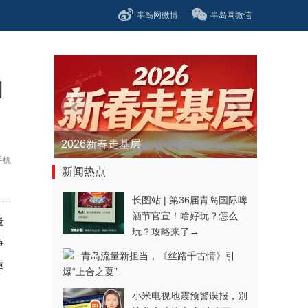
半岛网微博
半岛网微信
功
青春逐梦正当时——聚焦2026年中...
手机
新闻热点
长图站 | 第36届青岛国际啤
酒节官宣！啥好玩？怎么
量
玩？攻略来了→
争
青岛流量新担当，《丝路千古情》引
重
爆“上合之夏”
小米电视地震预警误报，别