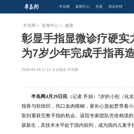
半岛网
新闻中心
专题
浪尖科技
半岛网
>
新闻中心
>
健康
彰显手指显微诊疗硬实
为7岁少年完成手指再
2026-04-29 11:12
大众报业·半岛网
半岛网4月29日讯
（记者 齐娟）7岁的小彤（化
指骨与软组织，伤口血肉模糊，家长心急如焚带着小
取到重获完整手指的机会。该院专家团队凭借精湛的
获新生，其技术水平处于国内前列，成为国内儿童手