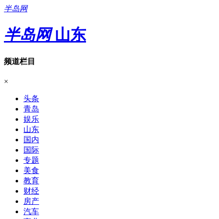
半岛网
半岛网
山东
频道栏目
×
头条
青岛
娱乐
山东
国内
国际
专题
美食
教育
财经
房产
汽车