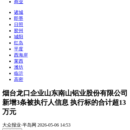
商业
诸城
即墨
日照
胶州
城阳
红岛
平度
西海岸
莱西
潍坊
临沂
高密
烟台龙口企业山东南山铝业股份有限公司
新增3条被执行人信息 执行标的合计超13
万元
大众报业·半岛网
2026-05-06 14:53