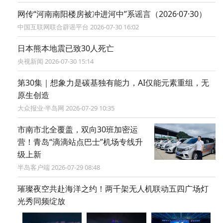
网传“河南南阳楼房被冲进河中”系谣言（2026·07·30）
中国互联网联合辟谣平台 2026-07-30 16:02
日本熊本地震已致30人死亡
央视新闻 2026-07-30 15:14
第30集｜想象力是碳基独有能力，AI仅能元素重组，无
原生创造
大众报业·半岛网 2026-07-29 10:35
市南市北全覆盖，双向30班加密运
营！青岛“滴滴站点巴士”机场专线升
级上新
半岛客户端 2026-07-29 08:48
璀璨夜空共赴海洋之约！两千架无人机联动五四广场灯
光秀同频绽放