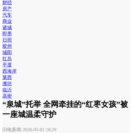
财经
房产
汽车
商业
诸城
即墨
日照
胶州
城阳
红岛
平度
西海岸
莱西
潍坊
临沂
高密
“泉城”托举 全网牵挂的“红枣女孩”被
一座城温柔守护
闪电新闻
2026-05-01 18:29