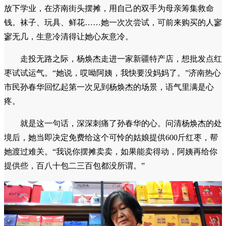
放下学业，在济南街头摆摊，用自己的双手为母亲筹集救命
钱。袜子、玩具、鲜花……她一次次尝试，可前来购买的人寥
寥无几，生意冷清得让她心灰意冷。
走投无路之际，杨焕杰走进一家新疆特产店，想批发点红
枣试试运气。“她说，哎呦阿姨，我快要没妈妈了。”济南热心
市民孙春华回忆起第一次见到杨焕杰的场景，语气里满是心
疼。
就是这一句话，深深刺痛了孙春华的心。问清杨焕杰的处
境后，她当即决定免费给这个可怜的姑娘提供600斤红枣，帮
她渡过难关。“我说你摆摊卖卖，如果能卖得动，阿姨再给你
提供些，百八十包二三百包都没所谓。”