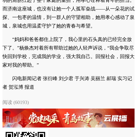
弱的肩膀扛起了整个家庭的重担，用孝心诠释着青年的担当。
而济南这座城，也没有让她一个人孤军奋战——从一朵花的试
探、一包枣的温情，到一群人的守望相助，她用孝心感动了泉
城，泉城也用温柔守护了她的青春与希望。
“妈妈和爸爸都住上院了，我心里的石头真的已经完全放
下了。”杨焕杰对着所有帮助过她的人轻声诉说，“我会争取尽
快回到学校，完成我的学业，强大我自己。回报社会，回报大
家对我的帮助。”
闪电新闻记者 张衍峰 刘少君 于兴涛 吴丽兰 郝瑞 实习记
者 贺泓博 报道
阅读 (60193)