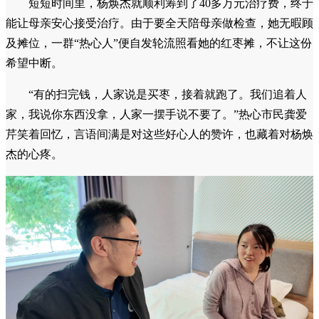
短短时间里，杨焕杰就顺利筹到了40多万元治疗费，终于
能让母亲安心接受治疗。由于要全天陪母亲做检查，她无暇顾
及摊位，一群“热心人”便自发轮流照看她的红枣摊，不让这份
希望中断。
“有的扫完钱，人家说是买枣，接着就跑了。我们追着人
家，我说你东西没拿，人家一摆手说不要了。”热心市民龚爱
芹笑着回忆，言语间满是对这些好心人的赞许，也藏着对杨焕
杰的心疼。