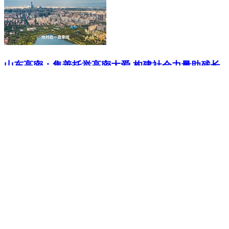
山东高密：集善托举高密大爱 构建社会力量助残长
效工作链条
大众报业·半岛网 2026-07-17 11:03
时政新闻眼丨习近平再赴上海考察，这份牵挂始终
放在心上