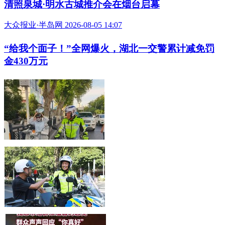
清照泉城·明水古城推介会在烟台启幕
大众报业·半岛网 2026-08-05 14:07
“给我个面子！”全网爆火，湖北一交警累计减免罚
金430万元