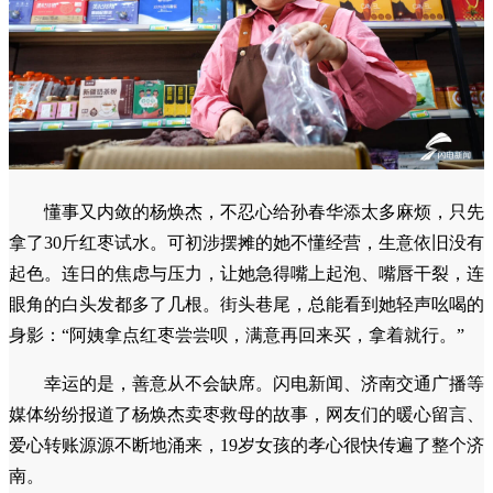
懂事又内敛的杨焕杰，不忍心给孙春华添太多麻烦，只先
拿了30斤红枣试水。可初涉摆摊的她不懂经营，生意依旧没有
起色。连日的焦虑与压力，让她急得嘴上起泡、嘴唇干裂，连
眼角的白头发都多了几根。街头巷尾，总能看到她轻声吆喝的
身影：“阿姨拿点红枣尝尝呗，满意再回来买，拿着就行。”
幸运的是，善意从不会缺席。闪电新闻、济南交通广播等
媒体纷纷报道了杨焕杰卖枣救母的故事，网友们的暖心留言、
爱心转账源源不断地涌来，19岁女孩的孝心很快传遍了整个济
南。