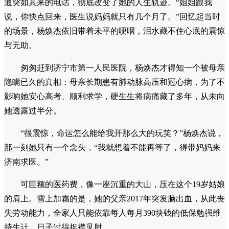
通突如其来的电话，彻底改变了她的人生轨迹。“姐姐跟我
说，你快点回来，医生说妈妈就只有几个月了。”回忆起当时
的场景，杨焕杰依旧带着未平的哽咽，泪水藏不住心底的震惊
与无助。
匆匆赶到济宁市第一人民医院，杨焕杰才得知一个被母亲
隐瞒已久的真相：母亲长期患有肺动脉高压和冠心病，为了不
影响她安心高考、顺利求学，硬生生将病痛藏了多年，从未向
她透露过半分。
“很震惊，命运怎么能给我开那么大的玩笑？”杨焕杰说，
那一刻她只有一个念头，“我就想着不能再等了，得带妈妈来
济南求医。”
可巨额的医药费，像一座沉重的大山，压在这个19岁姑娘
的肩上。雪上加霜的是，她的父亲2017年突发脑出血，从此丧
失劳动能力，全家人只能依靠每人每月390块钱的低保勉强维
持生计，日子过得捉襟见肘。