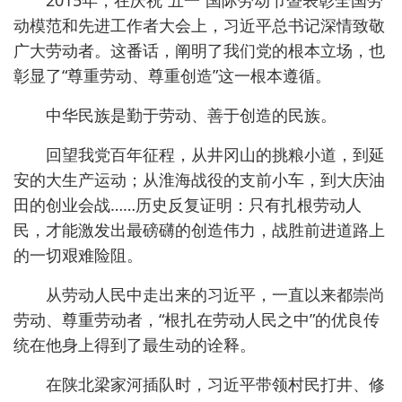
2015年，在庆祝“五一”国际劳动节暨表彰全国劳
动模范和先进工作者大会上，习近平总书记深情致敬
广大劳动者。这番话，阐明了我们党的根本立场，也
彰显了“尊重劳动、尊重创造”这一根本遵循。
中华民族是勤于劳动、善于创造的民族。
回望我党百年征程，从井冈山的挑粮小道，到延
安的大生产运动；从淮海战役的支前小车，到大庆油
田的创业会战……历史反复证明：只有扎根劳动人
民，才能激发出最磅礴的创造伟力，战胜前进道路上
的一切艰难险阻。
从劳动人民中走出来的习近平，一直以来都崇尚
劳动、尊重劳动者，“根扎在劳动人民之中”的优良传
统在他身上得到了最生动的诠释。
在陕北梁家河插队时，习近平带领村民打井、修