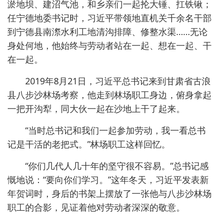
淤地坝、建沼气池，和乡亲们一起抡大锤、扛铁锹；
任宁德地委书记时，习近平带领地直机关千余名干部
到宁德县南漈水利工地清沟排障、修整水渠……无论
身处何地，他始终与劳动者站在一起、想在一起、干
在一起。
2019年8月21日，习近平总书记来到甘肃省古浪
县八步沙林场考察，他走到林场职工身边，俯身拿起
一把开沟犁，同大伙一起在沙地上干了起来。
“当时总书记和我们一起参加劳动，我一看总书
记是干活的老把式。”林场职工这样回忆。
“你们几代人几十年的坚守很不容易。”总书记感
慨地说：“要向你们学习。”这年冬天，习近平发表新
年贺词时，身后的书架上摆放了一张他与八步沙林场
职工的合影，见证着他对劳动者深深的敬意。