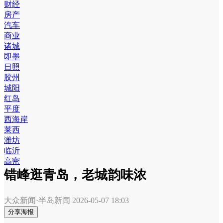
财经
房产
汽车
商业
诸城
即墨
日照
胶州
城阳
红岛
平度
西海岸
莱西
潍坊
临沂
高密
错峰逛青岛，老城韵味浓
大众新闻·半岛新闻
2026-05-07 18:03
分享海报