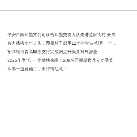
平安产险即墨支公司联合即墨交管大队走进范家街村 开展交通安全宣讲活动
智力残疾少年走失，即墨村干部用12小时奔波兑现“一个都不能少”
招商银行青岛即墨支行完成网点升级并对外营业
2025年度“八一”光荣榜来啦！208名即墨籍官兵立功受奖
即墨一道路施工，出行请注意！