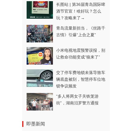
长图站 | 第36届青岛国际啤
酒节官宣！啥好玩？怎么
玩？攻略来了→
青岛流量新担当，《丝路千
古情》引爆“上合之夏”
小米电视地震预警误报，别
让救命功能变成“狼来了”
交了停车费地锁未落导致车
辆底盘被刮，智慧停车位地
锁争议频发
“多人将两女子关铁笼游
街”，湖南汨罗警方通报
即墨新闻