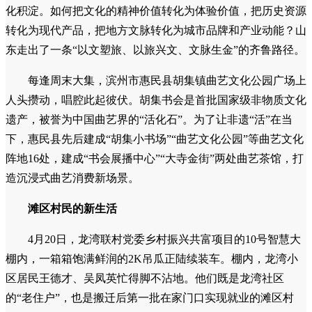
化积淀。如何把文化的精神价值转化为体验价值，把历史资源
转化为现代产品，把地方文脉转化为城市品牌和产业动能？山
东走出了一条“以文塑旅、以旅兴文、文脉生金”的齐鲁路径。
每逢周末大集，滨州市惠民县胡集镇曲艺文化公园广场上
人头攒动，唱腔此起彼伏。胡集书会是首批国家级非物质文化
遗产，被誉为中国曲艺界的“活化石”。为了让非遗“活”在当
下，惠民县先后建成“胡集小书场”“曲艺文化公园”等曲艺文化
阵地16处，建成“书会展播中心”“大寺金街”两处曲艺茶馆，打
造沉浸式曲艺消费新场景。
滩区村民的新生活
4月20日，龙湾联村党委乡村振兴共富项目的10号智慧大
棚内，一箱箱饱满鲜润的2K吊瓜正陆续装车。棚内，龙湾小
区居民王德才、吴凤英忙得脚不沾地。他们既是龙湾社区
的“老住户”，也是搬迁后第一批在家门口实现就业的滩区村