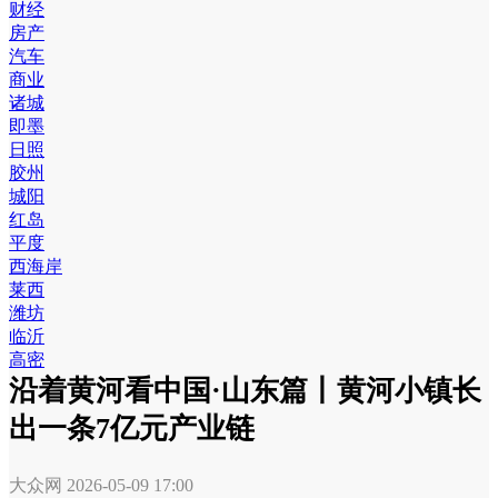
财经
房产
汽车
商业
诸城
即墨
日照
胶州
城阳
红岛
平度
西海岸
莱西
潍坊
临沂
高密
沿着黄河看中国·山东篇丨黄河小镇长
出一条7亿元产业链
大众网
2026-05-09 17:00