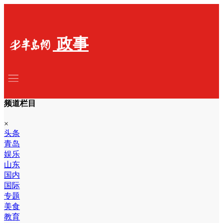
政事
频道栏目
×
头条
青岛
娱乐
山东
国内
国际
专题
美食
教育