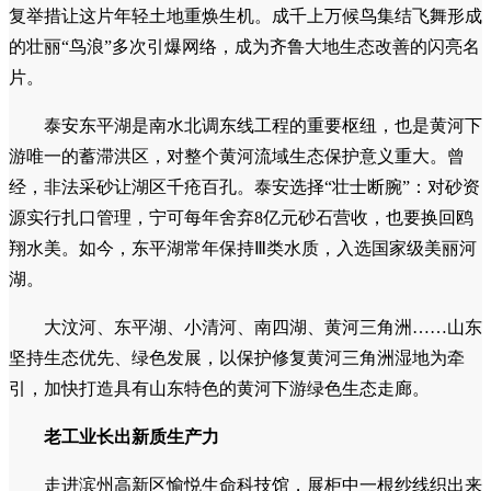
复举措让这片年轻土地重焕生机。成千上万候鸟集结飞舞形成
的壮丽“鸟浪”多次引爆网络，成为齐鲁大地生态改善的闪亮名
片。
泰安东平湖是南水北调东线工程的重要枢纽，也是黄河下
游唯一的蓄滞洪区，对整个黄河流域生态保护意义重大。曾
经，非法采砂让湖区千疮百孔。泰安选择“壮士断腕”：对砂资
源实行扎口管理，宁可每年舍弃8亿元砂石营收，也要换回鸥
翔水美。如今，东平湖常年保持Ⅲ类水质，入选国家级美丽河
湖。
大汶河、东平湖、小清河、南四湖、黄河三角洲……山东
坚持生态优先、绿色发展，以保护修复黄河三角洲湿地为牵
引，加快打造具有山东特色的黄河下游绿色生态走廊。
老工业长出新质生产力
走进滨州高新区愉悦生命科技馆，展柜中一根纱线织出来