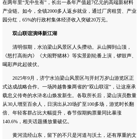
在两年里“无中生有”，长出一条年产值超7亿元的高端新材料
产业链。如今，全镇2000多人返乡就业，通过厂房租赁、产业
园分红，65%的行政村集体经济收入突破20万元。
双山联谊演绎新江湖
清明假期，水泊梁山风景区人头攒动。从山脚到山顶，
《怒打高衙内》《大闹野猪林》等实景剧轮番上演，锣鼓声、
喝彩声此起彼伏。
2025年9月，济宁水泊梁山风景区与开封万岁山游览区正
式达成战略合作。一场跨越鲁豫两省的“双山联谊”，让这座承
载忠义传奇的水浒名山焕发新生。各取所长后，梁山演员数量
从30人增至百余人，日演出从20场扩至100多场，游览时长翻
倍、年轻客群占比大幅提升，春节假期购票量同比暴涨
140.6%，相关话题播放量破亿。
黄河流经山东，留下的不只是河道与沃土，还有厚重的文