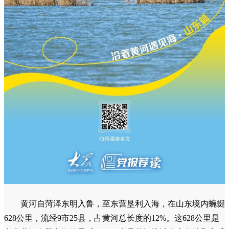
黄河自菏泽东明入鲁，至东营垦利入海，在山东境内蜿蜒
628公里，流经9市25县，占黄河总长度的12%。这628公里是