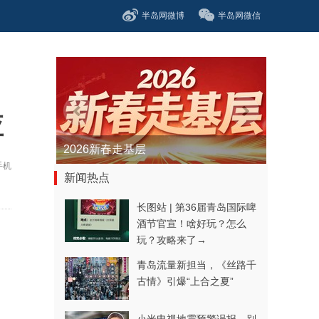
半岛网微博
半岛网微信
应
青春逐梦正当时——聚焦2026年中...
手机
新闻热点
长图站 | 第36届青岛国际啤
酒节官宣！啥好玩？怎么
玩？攻略来了→
青岛流量新担当，《丝路千
古情》引爆“上合之夏”