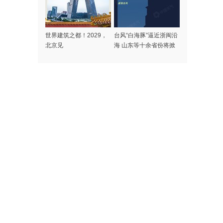
世界建筑之都！2029，
台风“白海豚”逼近浙闽沿
北京见
海 山东等十余省份将掀
强风雨