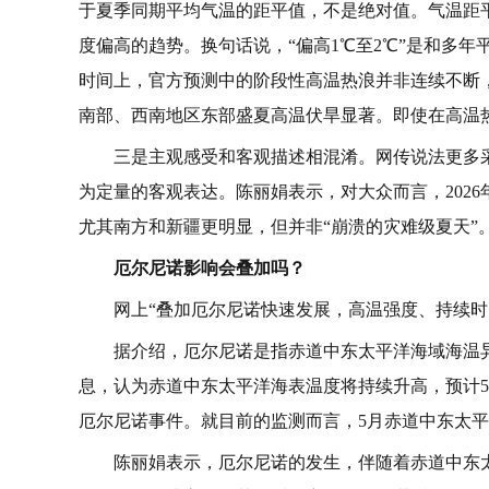
于夏季同期平均气温的距平值，不是绝对值。气温距
度偏高的趋势。换句话说，“偏高1℃至2℃”是和多年
时间上，官方预测中的阶段性高温热浪并非连续不断
南部、西南地区东部盛夏高温伏旱显著。即使在高温
三是主观感受和客观描述相混淆。网传说法更多采
为定量的客观表达。陈丽娟表示，对大众而言，202
尤其南方和新疆更明显，但并非“崩溃的灾难级夏天”
厄尔尼诺影响会叠加吗？
网上“叠加厄尔尼诺快速发展，高温强度、持续时
据介绍，厄尔尼诺是指赤道中东太平洋海域海温
息，认为赤道中东太平洋海表温度将持续升高，预计
厄尔尼诺事件。就目前的监测而言，5月赤道中东太
陈丽娟表示，厄尔尼诺的发生，伴随着赤道中东