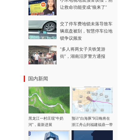
小米电视地震预警误报，别
让救命功能变成“狼来了”
交了停车费地锁未落导致车
辆底盘被刮，智慧停车位地
锁争议频发
“多人将两女子关铁笼游
街”，湖南汨罗警方通报
国内新闻
黑龙江一村庄现“牛奶
预计“白海豚”9日晚将在
河”，最新进展
浙江舟山到福建福鼎一带
沿海登陆