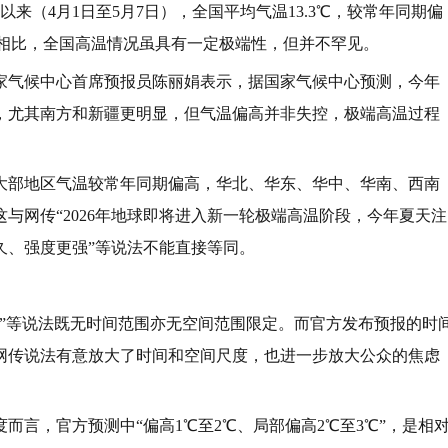
来（4月1日至5月7日），全国平均气温13.3℃，较常年同期偏
同期相比，全国高温情况虽具有一定极端性，但并不罕见。
家气候中心首席预报员陈丽娟表示，据国家气候中心预测，今年
，尤其南方和新疆更明显，但气温偏高并非失控，极端高温过程
大部地区气温较常年同期偏高，华北、华东、华中、华南、西南
与网传“2026年地球即将进入新一轮极端高温阶段，今年夏天注
久、强度更强”等说法不能直接等同。
热”等说法既无时间范围亦无空间范围限定。而官方发布预报的时
。网传说法有意放大了时间和空间尺度，也进一步放大公众的焦虑
而言，官方预测中“偏高1℃至2℃、局部偏高2℃至3℃”，是相