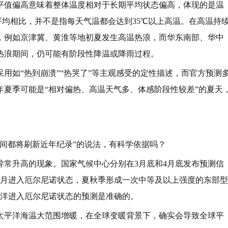
平值偏高意味着整体温度相对于长期平均状态偏高，体现的是温
平均相比，并不是指每天气温都会达到35℃以上高温。在高温持
，例如京津冀、黄淮等地初夏发生高温热浪，而华东南部、华中
热浪期间，仍可能有阶段性降温或降雨过程。
用如“热到崩溃”“热哭了”等主观感受的定性描述，而官方预测
6年夏季可能是“相对偏热、高温天气多、体感阶段性较差”的夏天
。
间都将刷新近年纪录”的说法，有科学依据吗？
异常升高的现象。国家气候中心分别在3月底和4月底发布预测信
5月进入厄尔尼诺状态，夏秋季形成一次中等及以上强度的东部型
平洋进入厄尔尼诺状态的预测是准确的。
太平洋海温大范围增暖，在全球变暖背景下，确实会导致全球平