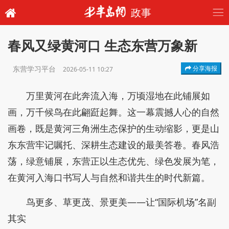
政事
春风又绿黄河口 生态东营万象新
东营学习平台
分享海报
2026-05-11 10:27
万里黄河在此奔流入海，万顷湿地在此铺展如
画，万千候鸟在此翩跹起舞。这一幕震撼人心的自然
画卷，既是黄河三角洲生态保护的生动缩影，更是山
东东营牢记嘱托、深耕生态建设的最美答卷。春风浩
荡，绿意铺展，东营正以生态优先、绿色发展为笔，
在黄河入海口书写人与自然和谐共生的时代新篇。
鸟更多、草更茂、景更美——让“国际机场”名副
其实