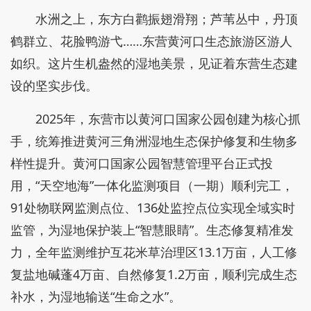
水洲之上，东方白鹳振翅滑翔；芦苇丛中，丹顶
鹤群立、花脸鸭游弋……东营黄河口生态旅游区游人
如织。这片生机盎然的湿地美景，见证着东营生态建
设的坚实步伐。
2025年，东营市以黄河口国家公园创建为核心抓
手，统筹推进黄河三角洲湿地生态保护修复和生物多
样性提升。黄河口国家公园智慧管理平台正式投
用，“天空地海”一体化监测项目（一期）顺利完工，
91处物联网监测点位、136处监控点位实现全域实时
监管，为湿地保护装上“智慧眼睛”。生态修复精准发
力，全年监测维护互花米草治理区13.1万亩，人工修
复盐地碱蓬4万亩、自然修复1.2万亩，顺利完成生态
补水，为湿地输送“生命之水”。