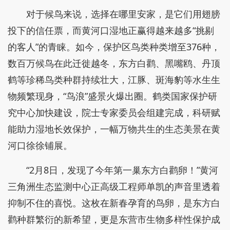
对于候鸟来说，选择在哪里安家，是它们用翅膀
投下的信任票，而黄河口湿地正赢得越来越多“挑剔
的客人”的青睐。如今，保护区鸟类种类增至376种，
数百万候鸟在此迁徙越冬，东方白鹳、黑嘴鸥、丹顶
鹤等珍稀鸟类种群持续壮大，江豚、斑海豹等水生生
物频繁现身，“鸟浪”盛景火爆出圈。鹤类国家保护研
究中心加快建设，院士专家委员会组建完成，科研赋
能助力湿地长效保护，一幅万物共生的生态美景在黄
河口徐徐铺展。
“2月8日，发现了今年第一巢东方白鹳卵！”黄河
三角洲生态监测中心正高级工程师单凯的声音里透着
抑制不住的喜悦。这枚在新春孕育的鸟卵，是东方白
鹳种群繁衍的新希望，更是东营市生物多样性保护成