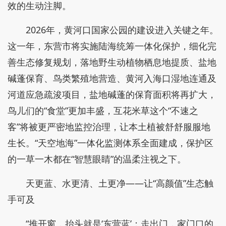
效的生动注脚。
2026年，黄河口国家公园的建设进入关键之年。
这一年，东营市将实施陆海统筹一体化保护，细化完
善生态修复规划，落地野生动植物栖息地提质、盐地
碱蓬保育、鸟类繁殖地营造、黄河入海口湿地连通及
河道应急疏浚项目，盐地碱蓬的保育面积将再扩大，
鸟儿们的“食堂”更加丰盛，互花米草这个“不速之
客”将被更严密地监控治理，让本土植被舒舒服服地
生长。“天空地海”一体化监测体系全面建成，保护区
的一草一木都在“智慧眼睛”的温柔注视之下。
天更蓝、水更清、土更净——让“高颜值”生态触
手可及
“推开窗，抬头就是‘东营蓝’；走出门，家门口的