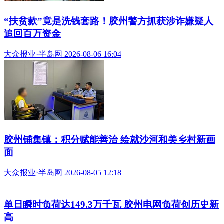
​“扶贫款”竟是洗钱套路！胶州警方抓获涉诈嫌疑人
追回百万资金
大众报业·半岛网 2026-08-06 16:04
胶州铺集镇：积分赋能善治 绘就沙河和美乡村新画
面
大众报业·半岛网 2026-08-05 12:18
单日瞬时负荷达149.3万千瓦 胶州电网负荷创历史新
高