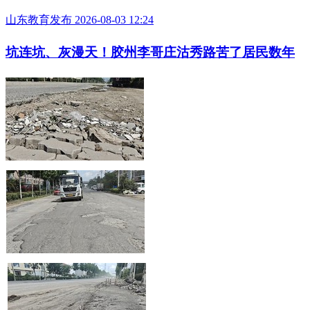
山东教育发布 2026-08-03 12:24
坑连坑、灰漫天！胶州李哥庄沽秀路苦了居民数年