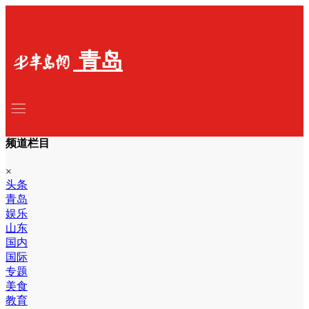
青岛
频道栏目
×
头条
青岛
娱乐
山东
国内
国际
专题
美食
教育