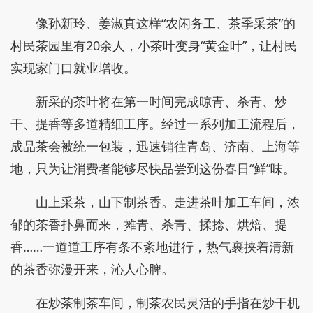
像孙新玲、姜淑真这样“农闲务工、茶季采茶”的
村民茶园里有20余人，小茶叶变身“黄金叶”，让村民
实现家门口就业增收。
新采的茶叶将在第一时间完成晾青、杀青、炒
干、提香等多道精细工序。经过一系列加工流程后，
成品茶会被统一包装，迅速销往青岛、济南、上海等
地，只为让消费者能够尽快品尝到这份春日“鲜”味。
山上采茶，山下制茶香。走进茶叶加工车间，浓
郁的茶香扑鼻而来，摊青、杀青、揉捻、烘焙、提
香……一道道工序有条不紊地进行，热气裹挟着清新
的茶香弥漫开来，沁人心脾。
在炒茶制茶车间，制茶农民灵活的手指在炒干机