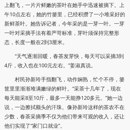
上翻飞，一片片鲜嫩的茶叶在她手中迅速被摘下。上
午10点左右，她的竹篓里，已经积攒了一小堆采好的
新鲜茶叶。她告诉记者，今年采的是一芽一叶。一芽
一叶对采摘手法有着严苛标准，芽叶须保持完整形
态，长度一般在2到3厘米。
“天气逐渐回暖，春茶发芽快，每天可以采摘3到
4斤，收入也在100元左右。”姜淑真说。
村民孙新玲手指翻飞，动作娴熟，忙个不停，篓
筐里里渐渐堆满嫩绿的鲜叶。“采茶十几年了，现在
每天能采8至10斤，最多一天能挣120多元。”她一边
说，一边擦拭额头的汗珠。像孙新玲这样的茶农不在
少数，春茶采摘季不仅为他们带来可观的收入，还让
他们实现了“家门口就业”。