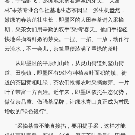
篓，手指翻飞，熟练地采摘着鲜嫩的芽尖。“天富
林”果茶专业合作社基地生态茶园里一派生机盎然，
嫩绿的春茶茁壮生长，即墨区的大田春茶进入采摘
期，采茶女们用辛勤的双手“采摘”春天。他们手指轻
快地采摘着鲜嫩的芽尖。一捏、一掐、一放，动作行
云流水，不一会儿，茶筐里便装满了翠绿的茶叶。
从即墨区的平原到山岭，从灵山街道到鳌山街
道、田横镇，即墨区有9处有种植茶叶面积的镇、街
道的茶园竞相吐绿，茶农们抢抓农时采摘嫩芽。一片
叶子带富一方百姓。近年来，即墨区依托生态优势，
做优茶品质、做强茶品牌，让绿水青山真正成为村民
增收的“绿色银行”。
“采摘茶青不能直接掐，要用提手采，这样才能