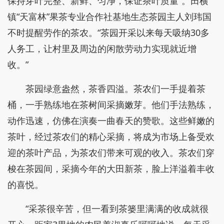
保持芽叶完整、新鲜、匀净，保证茶叶质量”。田横
镇“天富林”果茶专业合作社基地生态茶园主人刘玮国
不时提醒劳作的茶农。“茶园开采以来每天吸纳30多
人务工，让村里及周边的闲散劳动力实现就近增
收。”
茶园绿意盎然，茶香四溢。茶农们一手提着茶
桶，一手熟练地在茶树间采摘嫩芽。他们手法熟练，
动作迅速，仿佛在演奏一曲春天的赞歌。这些鲜嫩的
茶叶，经过茶农们的精心采摘，将成为市场上备受欢
迎的茶叶产品，为茶农们带来可观的收入。茶农们穿
梭在茶园间，采摘今年的大田新茶，脸上洋溢着丰收
的喜悦。
“采茶很辛苦，但一看到茶篓里满满的收成就很