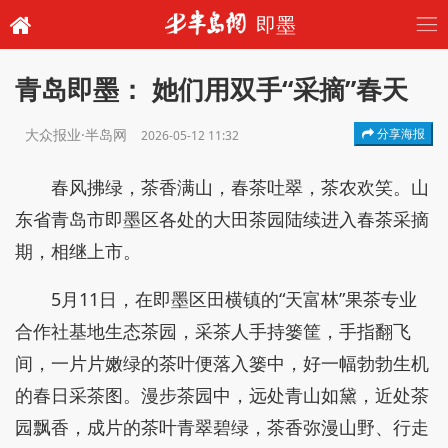
即墨
青岛即墨： 她们用双手“采摘”春天
大众报业·半岛网
分享海报
2026-05-12 11:32
春风拂绿，茶香满山，春茶吐翠，茶农欢笑。山
东省青岛市即墨区各处的大田茶园陆续进入春茶采摘
期，相继上市。
5月11日，在即墨区田横镇的“天富林”果茶专业
合作社基地生态茶园，采茶人手持篓筐，手指翻飞
间，一片片嫩绿的茶叶便落入篓中，好一幅勃勃生机
的春日采茶图。漫步茶园中，远处青山如黛，近处茶
园飘香，成片的茶叶青翠碧绿，茶香弥漫山野、行走