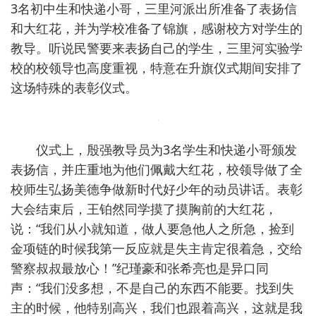
3名初中生和快递小哥，三里河派出所准备了表扬信
和大红花，并为学校准备了锦旗，感谢校方对学生的
教导。听说民警要来表扬自己的学生，三里河实验学
校的校领导也高度重视，特意在升旗仪式期间安排了
这场特殊的表彰仪式。
仪式上，殷强教导员为3名学生和快递小哥颁发
表扬信，并庄重地为他们佩戴大红花，校领导做了全
校师生弘扬美德争做新时代好少年的动员讲话。表彰
大会结束后，王铂然同学摸了摸胸前的大红花，
说：“我们从小就知道，做人要急他人之所急，捡到
金项链的时候我第一反应就是失主肯定很着急，交给
警察叔叔最放心！”纪瑾豪和张希亮也是异口同
声：“我们没多想，不是自己的东西不能要。找到失
主的时候，他特别高兴，我们也跟着高兴，这就是我