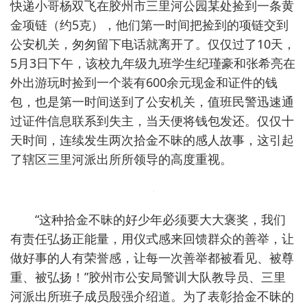
快递小哥杨双飞在胶州市三里河公园某处捡到一条黄
金项链（约5克），他们第一时间把捡到的项链交到
公安机关，匆匆留下电话就离开了。仅仅过了10天，
5月3日下午，该校九年级九班学生纪瑾豪和张希亮在
外出游玩时捡到一个装有600余元现金和证件的钱
包，也是第一时间送到了公安机关，值班民警迅速通
过证件信息联系到失主，当天便将钱包发还。仅仅十
天时间，连续发生两次拾金不昧的感人故事，这引起
了辖区三里河派出所所领导的高度重视。
“这种拾金不昧的好少年必须要大大褒奖，我们
有责任弘扬正能量，用仪式感来回馈群众的善举，让
做好事的人有荣誉感，让每一次善举都被看见、被尊
重、被弘扬！”胶州市公安局警训大队教导员、三里
河派出所班子成员殷强介绍道。为了表彰拾金不昧的