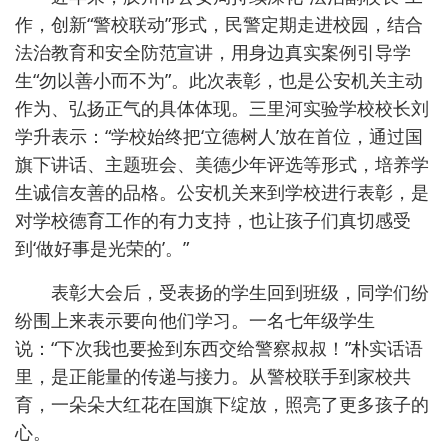
作，创新“警校联动”形式，民警定期走进校园，结合
法治教育和安全防范宣讲，用身边真实案例引导学
生“勿以善小而不为”。此次表彰，也是公安机关主动
作为、弘扬正气的具体体现。三里河实验学校校长刘
学升表示：“学校始终把‘立德树人’放在首位，通过国
旗下讲话、主题班会、美德少年评选等形式，培养学
生诚信友善的品格。公安机关来到学校进行表彰，是
对学校德育工作的有力支持，也让孩子们真切感受
到‘做好事是光荣的’。”
表彰大会后，受表扬的学生回到班级，同学们纷
纷围上来表示要向他们学习。一名七年级学生
说：“下次我也要捡到东西交给警察叔叔！”朴实话语
里，是正能量的传递与接力。从警校联手到家校共
育，一朵朵大红花在国旗下绽放，照亮了更多孩子的
心。