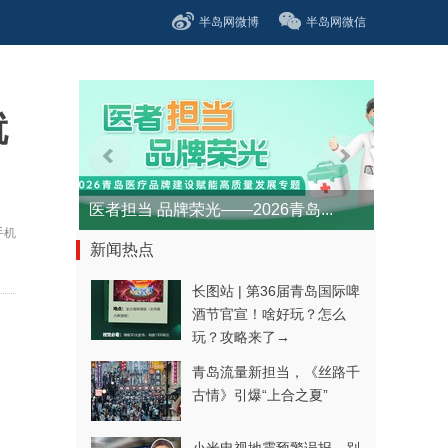
半岛网微博
半岛网微信
就
直通2026全国两会
手机
新闻热点
长图站 | 第36届青岛国际啤
酒节官宣！啥好玩？怎么
玩？攻略来了→
青岛流量新担当，《丝路千
古情》引爆“上合之夏”