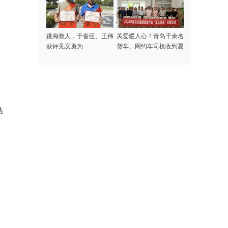
跳海救人，于春臣、王伟
关爱暖人心！青岛千余名
获评见义勇为
货车、网约车司机收到夏
日专属清凉礼包
钻