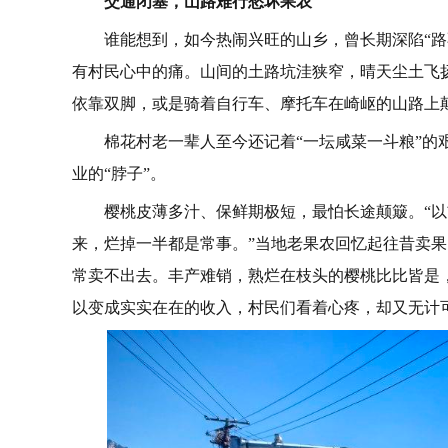
交通闭塞，山路难行愁坏果农
谁能想到，如今热闹兴旺的山乡，曾长期深陷“
有村民心中的痛。山间的土路坑洼狭窄，晴天尘土飞
依靠双脚，或是骑着自行车、摩托车在崎岖的山路上
棉花村老一辈人至今还记着“一坛咸菜一斗粮”
业的“脖子”。
樱桃皮薄多汁、保鲜期极短，最怕长途颠簸。“
来，烂掉一半都是常事。”当地老果农回忆起往昔卖
常卖不出去。丰产难销，熟烂在枝头的樱桃比比皆是，
以变成实实在在的收入，村民们看着心疼，却又无计