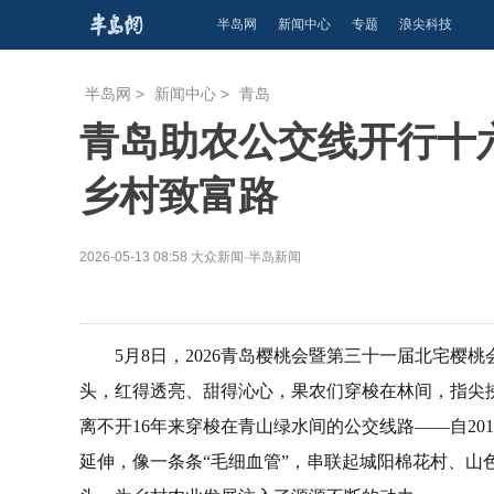
半岛网
新闻中心
专题
浪尖科技
半岛网
>
新闻中心
>
青岛
​青岛助农公交线开行十
乡村致富路
2026-05-13 08:58
大众新闻·半岛新闻
5月8日，2026青岛樱桃会暨第三十一届北宅
头，红得透亮、甜得沁心，果农们穿梭在林间，指尖
离不开16年来穿梭在青山绿水间的公交线路——自201
延伸，像一条条“毛细血管”，串联起城阳棉花村、山