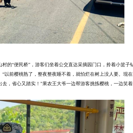
与山村的“便民桥”，游客们坐着公交直达采摘园门口，拎着小篮子
。“以前樱桃熟了，整夜整夜睡不着，就怕烂在树上没人要。现在
出去，省心又踏实！”果农王大爷一边帮游客挑拣樱桃，一边笑着