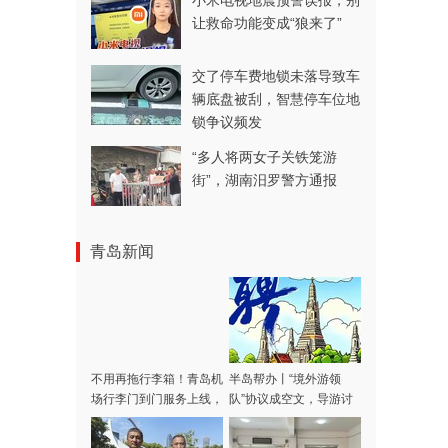
小米电视地震预警误报，别
让救命功能变成“狼来了”
交了停车费地锁未落导致车
辆底盘被刮，智慧停车位地
锁争议频发
“多人将两女子关铁笼游
街”，湖南汨罗警方通报
青岛新闻
不用再拖行李箱！青岛机
半岛帮办丨“境外游领
场行李门到门服务上线，
队”协议成空文，导游讨
涵盖31家航司，青岛潍
费多日不成！记者采访当
坊多区市可用
天，款项连夜退回