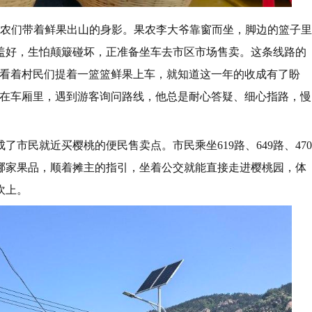
到果农们带着鲜果出山的身影。果农李大爷靠窗而坐，脚边的篮子里
盖好，生怕颠簸碰坏，正准备坐车去市区市场售卖。这条线路的
“看着村民们提着一篮篮鲜果上车，就知道这一年的收成有了盼
贴在车厢里，遇到游客询问路线，他总是耐心答疑、细心指路，慢
市民就近买樱桃的便民售卖点。市民乘坐619路、649路、470
哪家果品，顺着摊主的指引，坐着公交就能直接走进樱桃园，体
坎上。