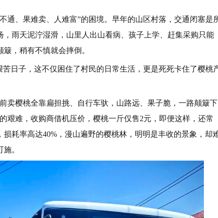
路不通、果难卖、人难富”的困境。早年的山区村落，交通闭塞是
扬，雨天泥泞湿滑，山里人出山看病、孩子上学、赶集采购只能
颠簸，稍有不慎就会摔倒。
的艰苦日子，这不仅困住了村民的日常生活，更是死死卡住了樱桃
以前卖樱桃全靠扁担挑、自行车驮，山路远、果子脆，一路颠簸下
果的艰难，收购商借机压价，樱桃一斤仅售2元，即便这样，还常
损耗率高达40%，漫山遍野的樱桃林，明明是丰收的景象，却
可施。