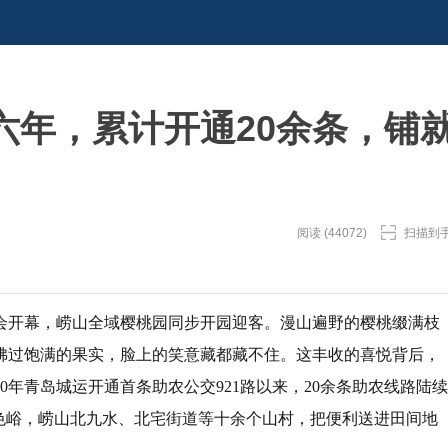
六年，累计开通20余条，铺
阅读 (44072)
扫描到
樱桃会开幕，崂山全域樱桃园同步开园迎客。漫山遍野的樱桃缀满枝
拂过饱满的果实，脸上的笑意藏都藏不住。这丰收的喜悦背后，
0年青岛城运开通首条助农公交921路以来，20余条助农线路陆续
色峪，崂山北九水、北宅街道等十余个山村，把便利送进田间地