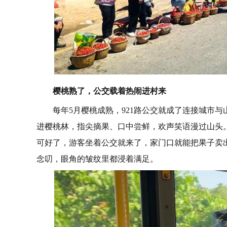
樱桃熟了，公交载着热闹进村来
每年5月樱桃成熟，921路公交就成了连接城市
进樱桃林，指尖摘果、口中尝鲜，欢声笑语漫过山头
可好了，游客坐着公交就来了，家门口就能把果子卖
念叨，眼角的皱纹里都浸着满足。