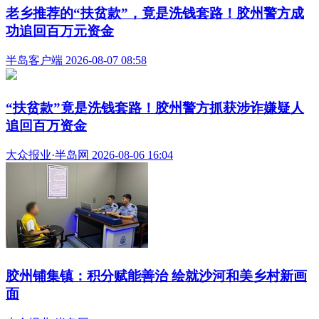
老乡推荐的“扶贫款”，竟是洗钱套路！胶州警方成
功追回百万元资金
半岛客户端 2026-08-07 08:58
​“扶贫款”竟是洗钱套路！胶州警方抓获涉诈嫌疑人
追回百万资金
大众报业·半岛网 2026-08-06 16:04
胶州铺集镇：积分赋能善治 绘就沙河和美乡村新画
面