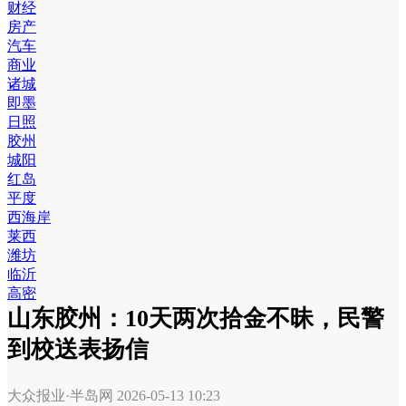
财经
房产
汽车
商业
诸城
即墨
日照
胶州
城阳
红岛
平度
西海岸
莱西
潍坊
临沂
高密
山东胶州：10天两次拾金不昧，民警
到校送表扬信
大众报业·半岛网
2026-05-13 10:23