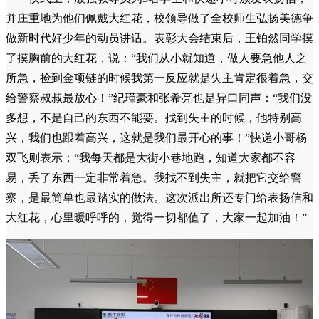
并庄重地为他们佩戴大红花，校领导做了全校师生弘扬美德争
做新时代好少年的动员讲话。表彰大会结束后，王铂然同学摸
了摸胸前的大红花，说：“我们从小就知道，做人要急他人之
所急，捡到金项链的时候我第一反应就是失主肯定很着急，交
给警察叔叔最放心！”纪瑾豪和张希亮也是异口同声：“我们没
多想，不是自己的东西不能要。找到失主的时候，他特别高
兴，我们也跟着高兴，这就是我们最开心的事！”快递小哥杨
双飞则表示：“我每天都是大街小巷地跑，知道大家都不容
易，丢了东西一定非常着急。我找不到失主，就把它交给警
察，是最简单也最踏实的做法。这次派出所还专门给表扬信和
大红花，心里暖呼呼的，觉得一切都值了，大家一起加油！”