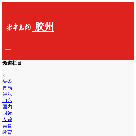
胶州
频道栏目
×
头条
青岛
娱乐
山东
国内
国际
专题
美食
教育