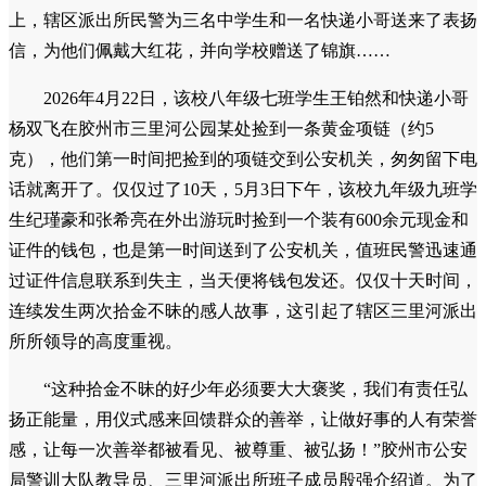
上，辖区派出所民警为三名中学生和一名快递小哥送来了表扬
信，为他们佩戴大红花，并向学校赠送了锦旗……
2026年4月22日，该校八年级七班学生王铂然和快递小哥
杨双飞在胶州市三里河公园某处捡到一条黄金项链（约5
克），他们第一时间把捡到的项链交到公安机关，匆匆留下电
话就离开了。仅仅过了10天，5月3日下午，该校九年级九班学
生纪瑾豪和张希亮在外出游玩时捡到一个装有600余元现金和
证件的钱包，也是第一时间送到了公安机关，值班民警迅速通
过证件信息联系到失主，当天便将钱包发还。仅仅十天时间，
连续发生两次拾金不昧的感人故事，这引起了辖区三里河派出
所所领导的高度重视。
“这种拾金不昧的好少年必须要大大褒奖，我们有责任弘
扬正能量，用仪式感来回馈群众的善举，让做好事的人有荣誉
感，让每一次善举都被看见、被尊重、被弘扬！”胶州市公安
局警训大队教导员、三里河派出所班子成员殷强介绍道。为了