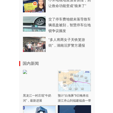
小米电视地震预警误报，别
让救命功能变成“狼来了”
交了停车费地锁未落导致车
辆底盘被刮，智慧停车位地
锁争议频发
“多人将两女子关铁笼游
街”，湖南汨罗警方通报
国内新闻
黑龙江一村庄现“牛奶
预计“白海豚”9日晚将在
河”，最新进展
浙江舟山到福建福鼎一带
沿海登陆