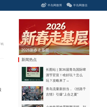
半岛网微博
半岛网微信
手机
青春逐梦正当时——聚焦2026年中...
新闻热点
长图站 | 第36届青岛国际啤
酒节官宣！啥好玩？怎么
玩？攻略来了→
青岛流量新担当，《丝路千
投
古情》引爆“上合之夏”