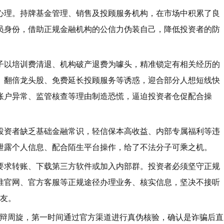
心理。持牌基金管理、销售及投顾服务机构，在市场中积累了良
员身份，借助正规金融机构的公信力伪装自己，降低投资者的防
子以培训费清退、机构破产退费为噱头，精准锁定有相关经历的
、翻倍龙头股、免费延长投顾服务等诱惑，迎合部分人想短线快
账户异常、监管核查等理由制造恐慌，逼迫投资者仓促配合操
投资者缺乏基础金融常识，轻信保本高收益、内部专属福利等违
泄露个人信息、配合陌生平台操作，给了不法分子可乘之机。
要求转账、下载第三方软件或加入内部群。投资者必须坚守正规
准官网、官方客服等正规途径办理业务、核实信息，坚决不接听
好友。
争辩周旋，第一时间通过官方渠道进行真伪核验，确认是诈骗后直