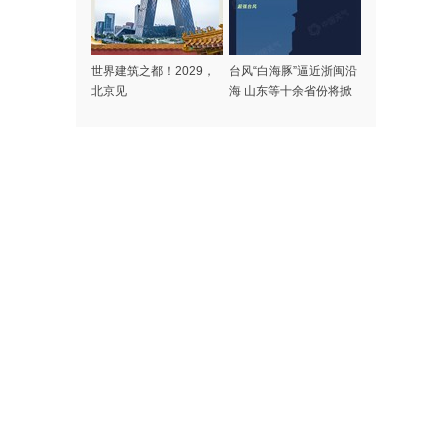
世界建筑之都！2029，
台风“白海豚”逼近浙闽沿
北京见
海 山东等十余省份将掀
强风雨