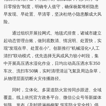
日零报告”制度，明确专人值守，确保杨絮堆积隐患
早发现、早处置、早清零，坚决杜绝小隐患酿成大风
险。
通过组织开展拉网式、地毯式排查，诸城市建立
起动态管理台账，做到底数清、情况明、处置快，实
现“发现在早、处置在小”。创新推行“机械湿化+人工
清扫”联动模式，优先选择无风或风力较小时段，集
中开展高压洒水湿化作业，日均出动高压洒水车350
车次、洗扫车50辆，实时清理清运飞絮及周边杂草，
从物理层面切断火灾传播路径。
同时，立体化、多渠道防火宣传同步跟进、全域
覆盖。线上依托官方政务平台、微信公众号等新媒体
矩阵，发布《及时喷淋杨柳絮 筑牢防火安全线》倡