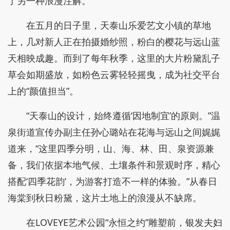
了另一种浪漫注解。
在五月的日子里，天泰山乐爱艺文小镇的草地
上，几对新人正在拍摄婚纱照，粉白的樱花与远山蓝
天相映成趣。而到了每年秋季，这里的大片粉黛乱子
草会如期盛放，如粉色云雾轻轻摇曳，成为社交平台
上的“颜值担当”。
“天泰山的设计，始终遵循‘因地制宜’的原则。”温
泉街道宣传办副主任孙心璐站在花海与远山之间娓娓
道来，“这里四季分明，山、海、林、田、泉资源兼
备，我们依据本地气候、土壤条件和景观时序，精心
搭配‘四季花韵’，为游客打造不一样的体验。”从春日
海棠到秋日粉黛，这片土地上的浪漫从不缺席。
在LOVEYE艺术公园“永恒之约”雕塑前，银发夫妇