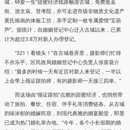
城，钟爱一生”甜蜜经济线路畅游古城，免费逛县
衙、游文庙、登考院，亦可走进市级非物质文化遗产
黄氏烙画的体验工坊，亲手定制一枚专属爱情“宝葫
芦”。据统计，自婚姻登记中心迁入古城以来，已累
计为超过3.8万对新人办理登记。
“321！看镜头！”在古城巷弄里，摄影师们忙得
不亦乐乎。区民政局婚姻登记中心负责人张葵葵介
绍：“最多的时候一天有近百对新人来登记，一半以
上会带上领证跟拍师，有的摄影师一天接三四单。”
而这场由“领证跟拍”点燃的甜蜜经济，也悄然带
动了旅拍、餐饮、住宿、伴手礼等消费链条。从古城
韵味浓郁的婚嫁民宿，到现代典雅的婚宴殿堂，即墨
已成为热门婚礼举办地。“今年，各个小长假期的婚