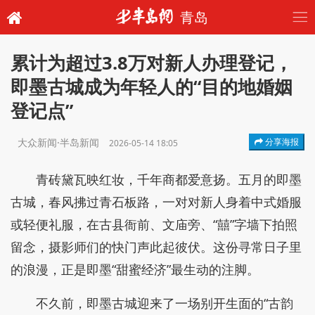
青岛
累计为超过3.8万对新人办理登记，
即墨古城成为年轻人的“目的地婚姻
登记点”
大众新闻·半岛新闻
分享海报
2026-05-14 18:05
青砖黛瓦映红妆，千年商都爱意扬。五月的即墨
古城，春风拂过青石板路，一对对新人身着中式婚服
或轻便礼服，在古县衙前、文庙旁、“囍”字墙下拍照
留念，摄影师们的快门声此起彼伏。这份寻常日子里
的浪漫，正是即墨“甜蜜经济”最生动的注脚。
不久前，即墨古城迎来了一场别开生面的“古韵