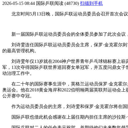
2026-05-15 08:44
国际乒联
阅读 (48730)
扫描到手机
北京时间5月13日晚，国际乒联运动员委员会召开首次会
新一届国际乒联运动员委员会的全体委员参加了此次会议，
刘诗雯连任国际乒联运动员委员会主席，保罗·金克霍尔
的最高管理机构。
刘诗雯年仅13岁就在2004神户世界青年乒乓球锦标赛上崭
军，13次夺得国际乒联世界巡回赛女单冠军，并五度问鼎女
动治理工作中。
在二十年的国际赛事生涯中，英格兰运动员保罗·金克霍尔是
奥运会。他在2018黄金海岸和2022伯明翰两届英联邦运动会
公开赛中夺冠。
作为运动员委员会的主席，刘诗雯和保罗·金克霍尔将在
国际乒联也借此机会感谢在上届任期内担任主席的沙拉斯·
国际乒联对二人的任命表示祝贺，并期待他们未来数年领