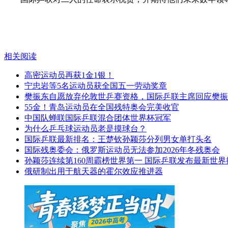
相关阅读
高密运动员再获1金1银！
宁忠岩等5名运动员获全国五一劳动奖章
樊振东自愿放弃伦敦世乒赛资格，国际乒联主席回应樊振
55金！青岛运动员在全国残特奥会完美收官
中国队蝉联国际乒联混合团体世界杯冠军
为什么乒乓球运动员老是摸球台？
国际乒联最新排名：王楚钦孙颖莎分列男女单打头名
国际残奥委会：俄罗斯运动员无法参加2026年冬残奥会
孙颖莎连续第160周霸榜世界第一 国际乒联发布最新世界
俄研制出用于航天器的霍尔效应推进器