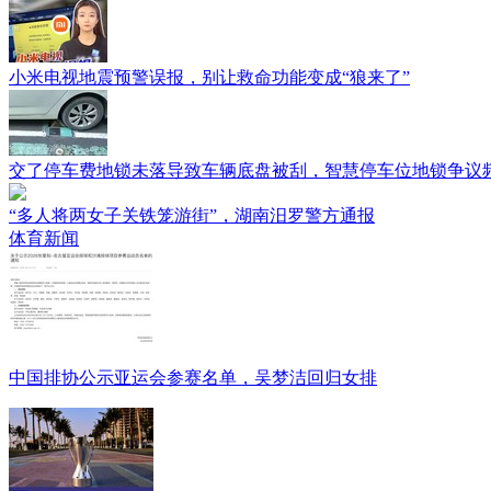
小米电视地震预警误报，别让救命功能变成“狼来了”
交了停车费地锁未落导致车辆底盘被刮，智慧停车位地锁争议
“多人将两女子关铁笼游街”，湖南汨罗警方通报
体育新闻
中国排协公示亚运会参赛名单，吴梦洁回归女排