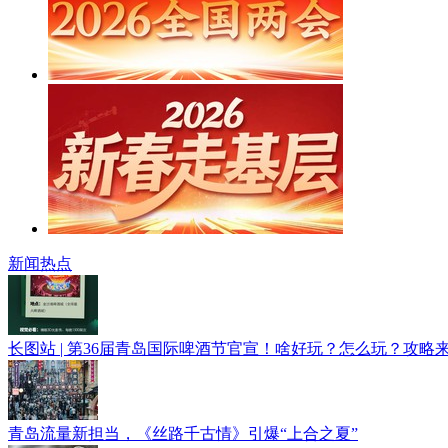
新闻热点
长图站 | 第36届青岛国际啤酒节官宣！啥好玩？怎么玩？攻略
青岛流量新担当，《丝路千古情》引爆“上合之夏”