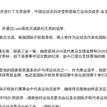
议并进行了主席选举，中国运动员刘诗雯和英格兰运动员保罗·金
并通过Lumi系统完成新任主席的选举。
则首次当选。根据国际乒联新章程，两人将作为运动员代表在国
露头角，斩获三金一银。她曾获得2016里约奥运女团金牌和202
子世界杯，创下该赛事夺冠次数的纪录。如今已退出竞技赛场的她
他的国家获奖最多的乒乓球运动员之一。作为奥运选手，他曾代表英
上获得男双金牌。他还是国际乒联世界巡回赛中首位获得两个单打冠
国际乒联执行董事会中代表运动员发声，确保球员视角始终是决定
卡玛尔·阿昌塔，感谢他对运动员委员会以及在国际乒联代表运
导运动员委员会的工作。（国际乒联）