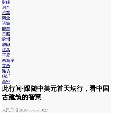
财经
房产
汽车
商业
诸城
即墨
日照
胶州
城阳
红岛
平度
西海岸
莱西
潍坊
临沂
高密
此行间·跟随中美元首天坛行，看中国
古建筑的智慧
人民日报
2026-05-15 10:27