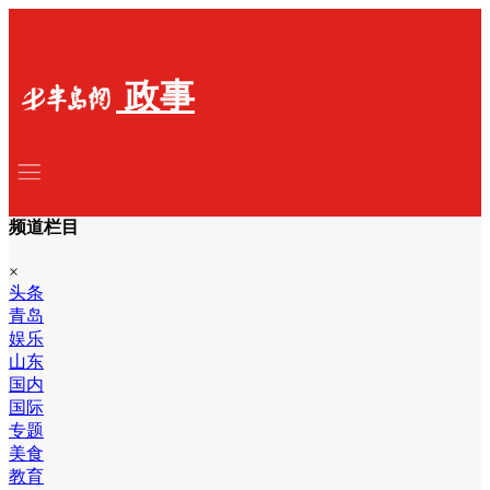
政事
频道栏目
×
头条
青岛
娱乐
山东
国内
国际
专题
美食
教育