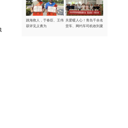
跳海救人，于春臣、王伟
关爱暖人心！青岛千余名
获评见义勇为
货车、网约车司机收到夏
城
日专属清凉礼包