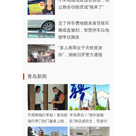
小米电视地震预警误报，别
让救命功能变成“狼来了”
交了停车费地锁未落导致车
辆底盘被刮，智慧停车位地
锁争议频发
“多人将两女子关铁笼游
街”，湖南汨罗警方通报
青岛新闻
不用再拖行李箱！青岛机
半岛帮办丨“境外游领
场行李门到门服务上线，
队”协议成空文，导游讨
涵盖31家航司，青岛潍
费多日不成！记者采访当
坊多区市可用
天，款项连夜退回