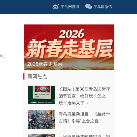
半岛网微博
半岛网微信
手机
青春逐梦正当时——聚焦2026年中...
新闻热点
长图站 | 第36届青岛国际啤
酒节官宣！啥好玩？怎么
玩？攻略来了→
青岛流量新担当，《丝路千
古情》引爆“上合之夏”