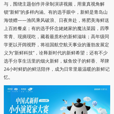
与，围绕主题创作并录制演讲视频，用童真视角解
锁“新鲜”的多样内涵。有的选手眼中，新鲜是青岛山
海馈赠——渔民乘风破浪、日夜奔赴，将肥美海鲜送
上百姓餐桌；有的选手怀念姥姥家的魔法菜园，四季
常青、现摘现吃，藏着最质朴的新鲜滋味；高年级同
学更以开阔视野，将祖国航空航天事业的蓬勃发展定
义为“新鲜科技”，诠释新时代的新鲜希望；还有不少
选手分享生活里的烟火新鲜，鲅鱼饺子的鲜香、琴牌
24小时鲜奶的鲜活陪伴，成为日常里最温暖的新鲜记
忆。