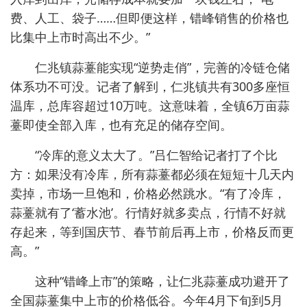
费、人工、袋子……但即便这样，错峰销售的价格也
比集中上市时高出不少。”
仁兆镇蒜薹能实现“逆势走俏”，完善的冷链仓储
体系功不可没。记者了解到，仁兆镇共有300多座恒
温库，总库容超过10万吨。这意味着，全镇6万亩蒜
薹即使全部入库，也有充足的储存空间。
“冷库的意义太大了。”吕仁智给记者打了个比
方：如果没有冷库，所有蒜薹都必须在短短十几天内
卖掉，市场一旦饱和，价格必然跳水。“有了冷库，
蒜薹就有了‘蓄水池’。行情好就多卖点，行情不好就
存起来，等到国庆节、春节前后再上市，价格反而更
高。”
这种“错峰上市”的策略，让仁兆蒜薹成功避开了
全国蒜薹集中上市的价格低谷。今年4月下旬到5月