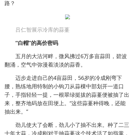
路？
吕仁智展示冷库的蒜薹
“白帽”的高价密码
五月的大沽河畔，微风拂过6万多亩蒜田，碧波
翻涌，空气中弥漫着淡淡的蒜香。
迈步走进自己的4亩蒜田，56岁的冷成刚弯下
腰，熟练地用特制的小钩刀从蒜棵中部划开一道口
子，手指轻轻一提，一根翠绿挺拔的蒜薹便被抽了出
来，整齐地码放在田埂上。“这些蒜薹种得晚，还能
抽出来。”
劲儿使大了会断，劲儿小了抽不出来。种了二三
十年大蒜，冷成刚对于抽蒜薹这个技术活了如指掌，