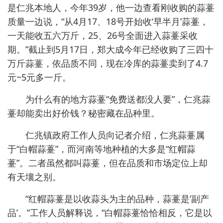
是仁兆本地人，今年39岁，他一边查看刚收购的蒜薹
质量一边说，“从4月17、18号开始收‘早半月’蒜薹，
一天能收五六万斤，25、26号全面进入蒜薹采收
期。”截止到5月17日，郑大成今年已经收购了三四十
万斤蒜薹，依品质不同，现在冷库的蒜薹卖到了4.7
元~5元多一斤。
为什么有的地方蒜薹“免费送都没人要”，仁兆蒜
薹却能卖出好价钱？秘密藏在品种里。
仁兆镇政府工作人员向记者介绍，仁兆蒜薹属
于“白帽蒜薹”，而河南等地种植的大多是“红帽蒜
薹”。二者虽然都叫蒜薹，但在品质和市场定位上却
有天壤之别。
“红帽蒜薹是以收蒜头为主的品种，蒜薹是‘副产
品’。”工作人员解释说，“白帽蒜薹恰恰相反，它是以