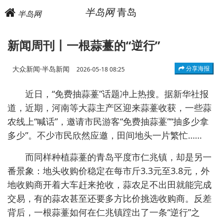
半岛网
青岛
半岛网
新闻周刊丨一根蒜薹的“逆行”
大众新闻·半岛新闻
分享海报
2026-05-18 08:25
近日，“免费抽蒜薹”话题冲上热搜。据新华社报
道，近期，河南等大蒜主产区迎来蒜薹收获，一些蒜
农线上“喊话”，邀请市民游客“免费抽蒜薹”“抽多少拿
多少”。不少市民欣然应邀，田间地头一片繁忙……
而同样种植蒜薹的青岛平度市仁兆镇，却是另一
番景象：地头收购价稳定在每市斤3.3元至3.8元，外
地收购商开着大车赶来抢收，蒜农足不出田就能完成
交易，有的蒜农甚至还要多方比价挑选收购商。反差
背后，一根蒜薹如何在仁兆镇蹚出了一条“逆行”之