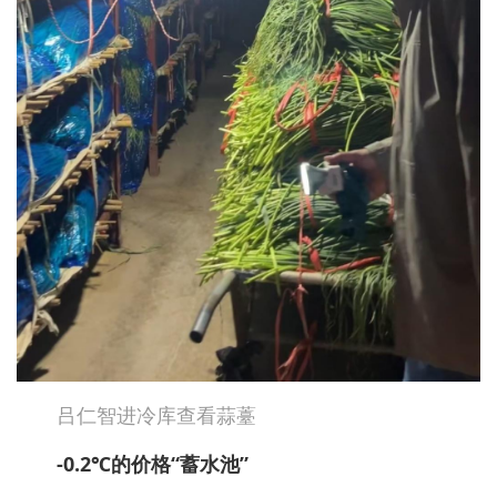
吕仁智进冷库查看蒜薹
-0.2℃的价格“蓄水池”