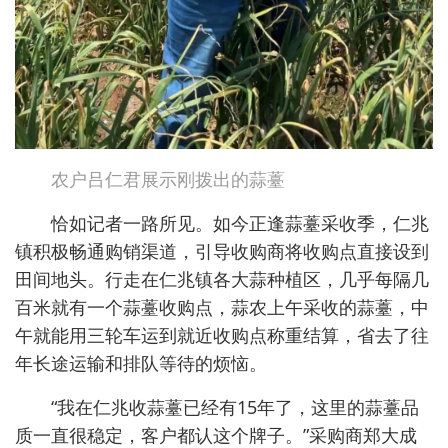
农户吕仁君展示刚拨出的蒜薹
恰如记者一路所见。如今正逢蒜薹采收季，仁兆
镇积极畅通购销渠道，引导收购商将收购点直接设到
田间地头。行走在仁兆镇各大蒜种植区，几乎每隔几
百米就有一个蒜薹收购点，蒜农上午采收的蒜薹，中
午就能用三轮车运到就近收购点称重结算，省去了往
年长途运输和排队等待的烦恼。
“我在仁兆收蒜薹已经有15年了，这里的蒜薹品
质一直很稳定，客户都认这个牌子。”采购商郑大成