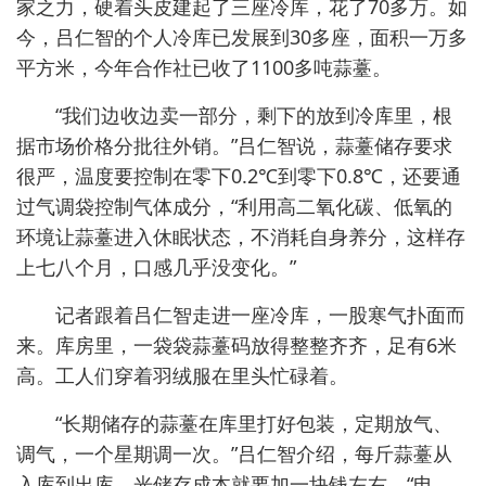
家之力，硬着头皮建起了三座冷库，花了70多万。如
今，吕仁智的个人冷库已发展到30多座，面积一万多
平方米，今年合作社已收了1100多吨蒜薹。
“我们边收边卖一部分，剩下的放到冷库里，根
据市场价格分批往外销。”吕仁智说，蒜薹储存要求
很严，温度要控制在零下0.2℃到零下0.8℃，还要通
过气调袋控制气体成分，“利用高二氧化碳、低氧的
环境让蒜薹进入休眠状态，不消耗自身养分，这样存
上七八个月，口感几乎没变化。”
记者跟着吕仁智走进一座冷库，一股寒气扑面而
来。库房里，一袋袋蒜薹码放得整整齐齐，足有6米
高。工人们穿着羽绒服在里头忙碌着。
“长期储存的蒜薹在库里打好包装，定期放气、
调气，一个星期调一次。”吕仁智介绍，每斤蒜薹从
入库到出库，光储存成本就要加一块钱左右，“电