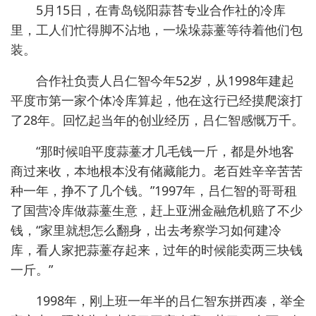
5月15日，在青岛锐阳蒜苔专业合作社的冷库
里，工人们忙得脚不沾地，一垛垛蒜薹等待着他们包
装。
合作社负责人吕仁智今年52岁，从1998年建起
平度市第一家个体冷库算起，他在这行已经摸爬滚打
了28年。回忆起当年的创业经历，吕仁智感慨万千。
“那时候咱平度蒜薹才几毛钱一斤，都是外地客
商过来收，本地根本没有储藏能力。老百姓辛辛苦苦
种一年，挣不了几个钱。”1997年，吕仁智的哥哥租
了国营冷库做蒜薹生意，赶上亚洲金融危机赔了不少
钱，“家里就想怎么翻身，出去考察学习如何建冷
库，看人家把蒜薹存起来，过年的时候能卖两三块钱
一斤。”
1998年，刚上班一年半的吕仁智东拼西凑，举全