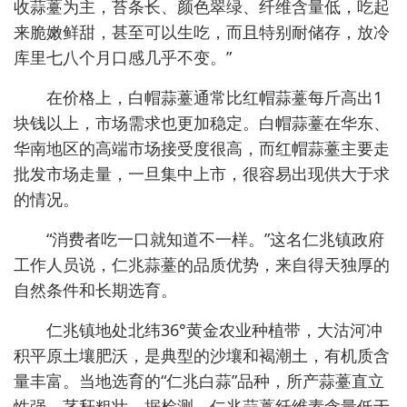
收蒜薹为主，苔条长、颜色翠绿、纤维含量低，吃起
来脆嫩鲜甜，甚至可以生吃，而且特别耐储存，放冷
库里七八个月口感几乎不变。”
在价格上，白帽蒜薹通常比红帽蒜薹每斤高出1
块钱以上，市场需求也更加稳定。白帽蒜薹在华东、
华南地区的高端市场接受度很高，而红帽蒜薹主要走
批发市场走量，一旦集中上市，很容易出现供大于求
的情况。
“消费者吃一口就知道不一样。”这名仁兆镇政府
工作人员说，仁兆蒜薹的品质优势，来自得天独厚的
自然条件和长期选育。
仁兆镇地处北纬36°黄金农业种植带，大沽河冲
积平原土壤肥沃，是典型的沙壤和褐潮土，有机质含
量丰富。当地选育的“仁兆白蒜”品种，所产蒜薹直立
性强、茎秆粗壮。据检测，仁兆蒜薹纤维素含量低于