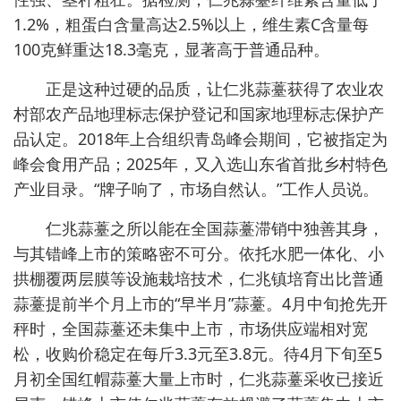
1.2%，粗蛋白含量高达2.5%以上，维生素C含量每
100克鲜重达18.3毫克，显著高于普通品种。
正是这种过硬的品质，让仁兆蒜薹获得了农业农
村部农产品地理标志保护登记和国家地理标志保护产
品认定。2018年上合组织青岛峰会期间，它被指定为
峰会食用产品；2025年，又入选山东省首批乡村特色
产业目录。“牌子响了，市场自然认。”工作人员说。
仁兆蒜薹之所以能在全国蒜薹滞销中独善其身，
与其错峰上市的策略密不可分。依托水肥一体化、小
拱棚覆两层膜等设施栽培技术，仁兆镇培育出比普通
蒜薹提前半个月上市的“早半月”蒜薹。4月中旬抢先开
秤时，全国蒜薹还未集中上市，市场供应端相对宽
松，收购价稳定在每斤3.3元至3.8元。待4月下旬至5
月初全国红帽蒜薹大量上市时，仁兆蒜薹采收已接近