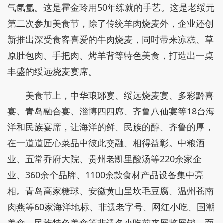
气氤氲。这是霍金玲用50年练就的手艺。这是老绥元
第二次参加美食节，除了传统羊肉烧麦外，企业还创
新推出深受食客喜爱的牛肉烧麦，同时带来凉糕、草
原肚包肉、手把肉、烤羊背等特色美食，打造出一桌
丰盛的绥远烧麦宴席。
美食节上，中华琅琊宴、绥远烧麦宴、多彩黔喜
宴、青岛融合宴、淄博四四席、齐鲁八仙宴等18台海
洋和民族宴席，让海洋的鲜、民族的醇、齐鲁的厚，
在一道道匠心菜品中彼此交融、相得益彰。中粮酒
业、五常乔府大院、贵州老凯里酸汤等220余家企
业、360余个品牌、1100余款食材产品设备集中亮
相。青岛高家糖球、安徽黄山呈坎毛豆腐、温州苍南
肉燕等60家海洋地标、非遗老字号、网红小吃、国潮
美食、民族特色美食等非遗名小吃前来展览展销，面