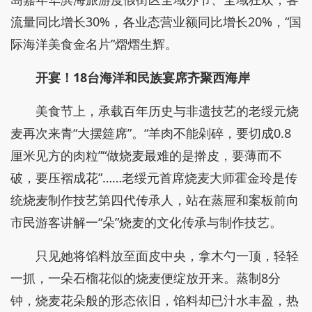
流量同比增长30%，各业态营业额同比增长20%，“国
际海洋美食金名片”熠熠生辉。
开宴！18台海洋和民族宴席齐聚西海岸
美食节上，承载百年历史与非遗技艺的老绥元烧
麦再次来青“大摆筵席”。“羊肉不能剁碎，要切成0.8
厘米见方的肉粒”“做烧麦最难的是擀皮，要薄而不
破，要压褶成花”……老绥元首席烧麦大师霍金玲是传
统烧麦制作技艺第四代传承人，站在蒸屉和案板前向
市民游客讲解一“朵”烧麦的文化传承与制作技艺。
只见她将馅料放至面皮中央，拿木勺一顶，轻轻
一抓，一朵石榴花似的烧麦便绽放开来。蒸制8分
钟，烧麦花朵般的形态依旧，馅料却已汁水丰盈，热