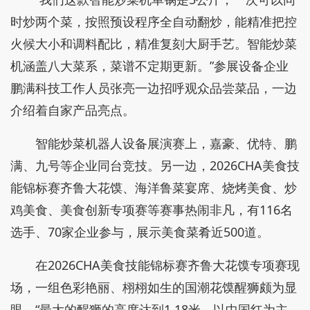
时炒两个菜，按照预设程序全自动翻炒，能精准把控
火候大小和调料配比，精准复刻大厨手艺。智能炒菜
机涵盖八大菜系，菜谱不定期更新。”参展设备企业
鹏满科技工作人员张亮一边招呼观众品尝菜品，一边
介绍着自家产品亮点。
智能炒菜机器人设备展演赛上，嘉豪、优特、鹏
满、九号等企业同台竞技。另一边，2026CHA美食技
能锦标赛齐鲁大花馍、海洋鲁菜宴席、烧烤美食、炒
鸡美食、美食创新专项赛等赛事热闹非凡，有116名
选手、70家企业参与，展示美食菜肴近500道。
在2026CHA美食技能锦标赛齐鲁大花馍专项赛现
场，一组色彩艳丽、栩栩如生的国潮花馍醒狮颇为显
眼。“最大的醒狮的高度达到1.18米，以中国红为主