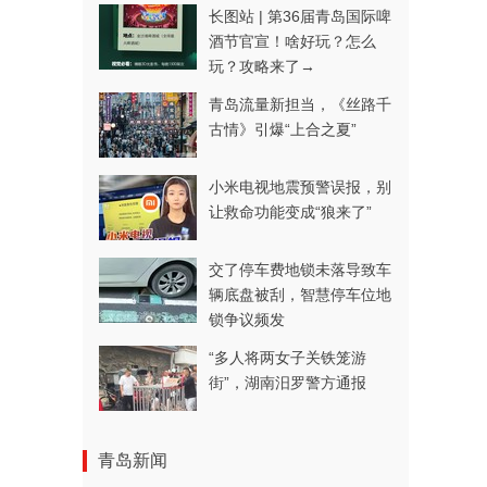
长图站 | 第36届青岛国际啤
酒节官宣！啥好玩？怎么
玩？攻略来了→
青岛流量新担当，《丝路千
古情》引爆“上合之夏”
小米电视地震预警误报，别
让救命功能变成“狼来了”
交了停车费地锁未落导致车
辆底盘被刮，智慧停车位地
锁争议频发
“多人将两女子关铁笼游
街”，湖南汨罗警方通报
青岛新闻