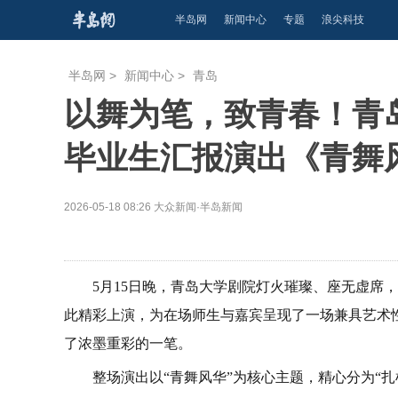
半岛网
新闻中心
专题
浪尖科技
半岛网
>
新闻中心
>
青岛
以舞为笔，致青春！青岛
毕业生汇报演出《青舞
2026-05-18 08:26
大众新闻·半岛新闻
5月15日晚，青岛大学剧院灯火璀璨、座无虚席，
此精彩上演，为在场师生与嘉宾呈现了一场兼具艺术
了浓墨重彩的一笔。
整场演出以“青舞风华”为核心主题，精心分为“扎根·