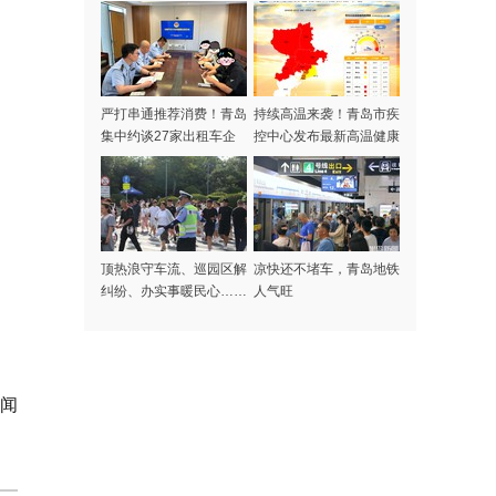
严打串通推荐消费！青岛
持续高温来袭！青岛市疾
集中约谈27家出租车企
控中心发布最新高温健康
业
风险提示
顶热浪守车流、巡园区解
凉快还不堵车，青岛地铁
纠纷、办实事暖民心……
人气旺
记者探访高温下的啤酒节
守护者
新闻