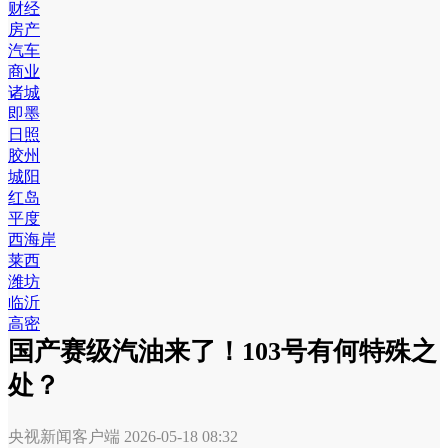
财经
房产
汽车
商业
诸城
即墨
日照
胶州
城阳
红岛
平度
西海岸
莱西
潍坊
临沂
高密
国产赛级汽油来了！103号有何特殊之
处？
央视新闻客户端
2026-05-18 08:32