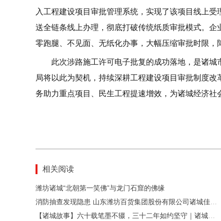
入工程建设项目审批管理系统，实现了该项目线上受
送全链条线上办理，彻底打破传统纸质审批模式。企
零跑腿、不见面、无纸化办事，大幅压缩审批时限，
此次涉路施工许可电子批复的成功落地，是诸城
局将以此为契机，持续深耕工程建设项目审批制度改
务助力重点项目、民生工程提速增效，为诸城经济社
相关阅读
潍坊诸城“‌北朝第一笑佛‌”与龙门石窟的佛缘
消防抽查发现隐患 山东潍坊百货集团股份有限公司诸城佳乐家超市、中百大厦被责令改正
【诸城故事】六十载笔墨不辍，三十二年如约坚守｜诸城日记老人管炳圣：一纸日记为立华夏而记