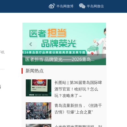
半岛网微博
半岛网微信
手机
医者担当 品牌荣光——2026青岛...
新闻热点
长图站 | 第36届青岛国际啤
路
酒节官宣！啥好玩？怎么
玩？攻略来了→
青岛流量新担当，《丝路千
古情》引爆“上合之夏”