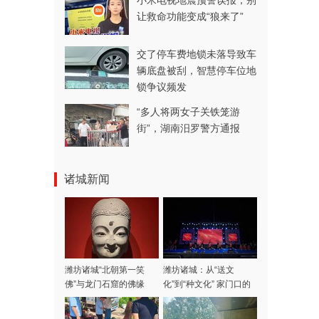
小米电视地震预警误报，别
让救命功能变成“狼来了”
交了停车费地锁未落导致车
辆底盘被刮，智慧停车位地
锁争议频发
“多人将两女子关铁笼游
街”，湖南汨罗警方通报
诸城新闻
潍坊诸城“‌北朝第一笑
潍坊诸城：从“送文
佛‌”与龙门石窟的佛缘
化”到“种文化” 家门口的
文化盛宴点亮城市之夜