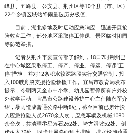
峰县、五峰县、公安县、荆州区等10个县（市、区）
22个乡镇区域站降雨量破历史极值。
目前，湖北多地及时启动应急响应，迅速开展抢
险救灾工作，部分地区采取停工停课、景区临时闭园
等防范举措。
记者从荆州市委宣传部了解到，18日7时荆州已
在中心城区采取停工、停产、停业、停运、停课“五
停”措施，并对12条积水较深路段实行交通管制，投
入100艘舟艇支援抢险救援工作。宜昌市教育局发布
提示，今明两天全市中小学、幼儿园暂停所有户外校
外教学活动。宜昌市公路建设养护中心主任陆永军介
绍，暴雨造成普通公路中断8处，截至目前已累计投
入应急抢险人员2670余人次，应急车辆及机械1080
余台次，共清理零星落石262处、垮方滑坡52处、倒
伏树木79处，同步开展路面积水排除、排水设施疏通